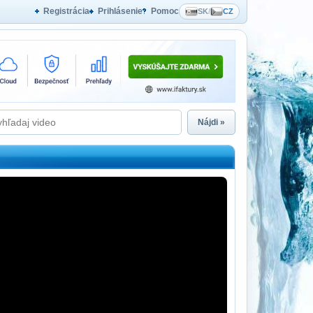
Registrácia
Prihlásenie
Pomoc
SK
/
CZ
Nájdi »