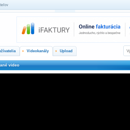
teľov
žívatelia
Videokanály
Upload
ané video