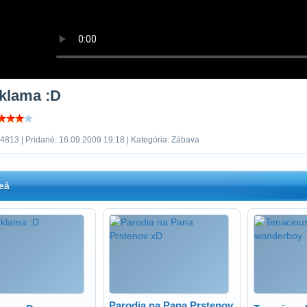
eklama :D
 4813 | Pridané: 16.09.2009 19:18 | Kategória: Zábava
eá
Parodia na Pana Prstenov