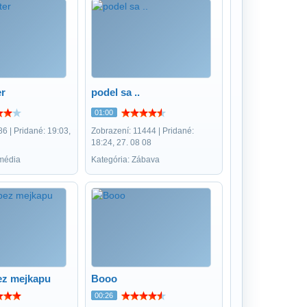
er
podel sa ..
01:00
6 | Pridané: 19:03,
Zobrazení: 11444 | Pridané:
18:24, 27. 08 08
média
Kategória: Zábava
bez mejkapu
Booo
00:26