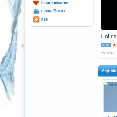
Pridať k priateľom
Blokuj užívateľa
RSS
Lol r
01:01
Zobrazení:
Moje vid