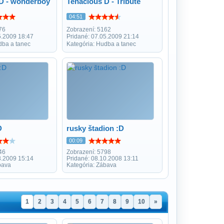
D - wonderboy
Tenacious D - Tribute
04:51
76
Zobrazení: 5162
5.2009 18:47
Pridané: 07.05.2009 21:14
dba a tanec
Kategória: Hudba a tanec
D
rusky štadion :D
00:09
46
Zobrazení: 5798
3.2009 15:14
Pridané: 08.10.2008 13:11
bava
Kategória: Zábava
1
2
3
4
5
6
7
8
9
10
»