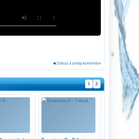
Zobraz a pridaj komentáre
1
2