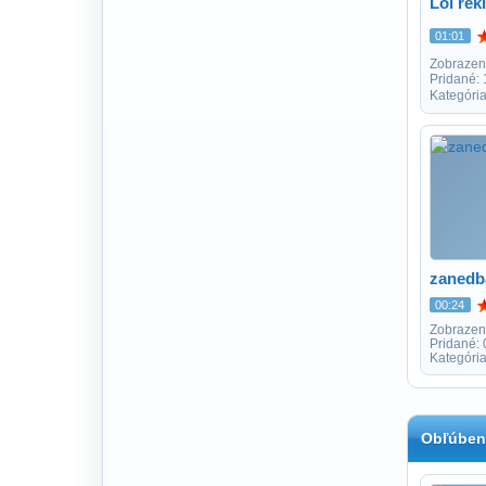
Lol rek
01:01
Zobrazen
Pridané:
Kategóri
zanedb
00:24
Zobrazen
Pridané:
Kategóri
Obľúben