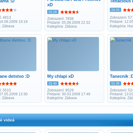
lama :D
Tenacious 
xD
04:33
01:28
í: 4813
Zobrazení: 57
Zobrazení: 7838
 16.09.2009 19:18
Pridané: 12.0
Pridané: 05.08.2009 22:32
a: Zábava
Kategória: Hu
Kategória: Zábava
ane detstvo :D
My chlapi xD
Tanecnik :
01:40
01:38
í: 5515
Zobrazení: 9529
Zobrazení: 52
 07.05.2009 13:30
Pridané: 30.03.2009 17:49
Pridané: 13.0
a: Zábava
Kategória: Zábava
Kategória: Zá
é videá