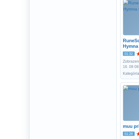
RuneSc
Hymna 
01:32
Zobrazení
16. 08 08
Kategória
muu pri
01:28