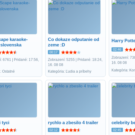
ape karaoke-
Co dokaze odputanie od
Harry Pott
slovenska
zeme :D
02:46
00:17
Zobrazení: 738
: 6761 | Pridané: 17:56,
Zobrazení: 5255 | Pridané: 18:24,
16. 08 08
16. 08 08
Kategória: Ko
: Ostatné
Kategória: Ľudia a príbehy
 tyci
rychlo a zbesilo 4 trailer
celebrity 
02:12
02:45