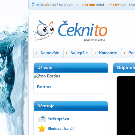
Čeknito
.sk
ukáž svoje video
159 988
videí
173 859
používa
Najnovšie
Najlepšie
Kategórie
Pou
Užívatel
Odporúč
Bortias
Nástroje
Pošli správu
Sledovať kanál