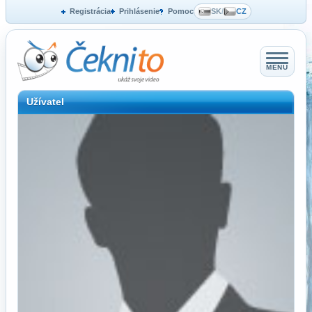
Registrácia
Prihlásenie
Pomoc
SK
/
CZ
MENU
Užívatel