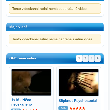
Tento videokanál zatiaľ nemá odporúčané video.
Moje videá
Tento videokanál zatiaľ nemá nahrané žiadne videá.
Obľúbené videá
1
2
3
4
1x16 - Něco
Slipknot-Psychosocial
nečekaného
05:02