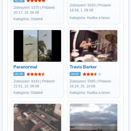
41:38
Zobrazení: 5033 | Pridané:
Zobrazení: 5375 | Pridané:
18:54, 1. 09 08
20:17, 19. 08 08
Kategória: Hudba a tanec
Kategória: Ostatné
Paranormal
Travis Barker
06:35
04:02
Zobrazení: 8183 | Pridané:
Zobrazení: 5585 | Pridané:
22:51, 10. 09 08
16:24, 26. 10 08
Kategória: Ostatné
Kategória: Hudba a tanec