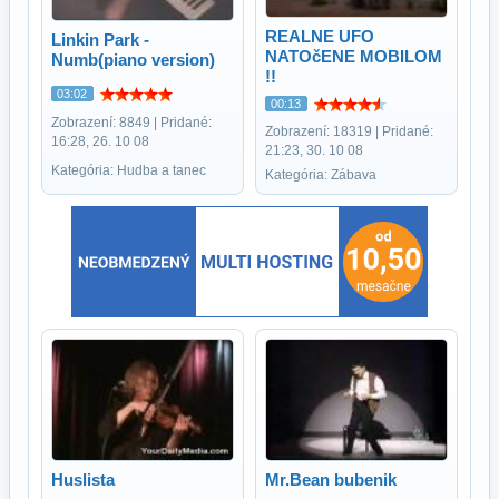
REALNE UFO
Linkin Park -
NATOčENE MOBILOM
Numb(piano version)
!!
03:02
00:13
Zobrazení: 8849 | Pridané:
Zobrazení: 18319 | Pridané:
16:28, 26. 10 08
21:23, 30. 10 08
Kategória: Hudba a tanec
Kategória: Zábava
Huslista
Mr.Bean bubenik