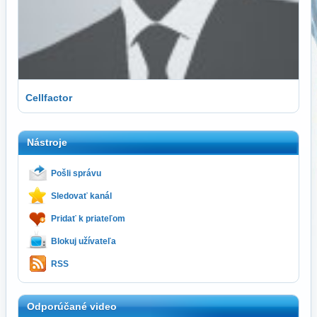
Cellfactor
Nástroje
Pošli správu
Sledovať kanál
Pridať k priateľom
Blokuj užívateľa
RSS
Odporúčané video