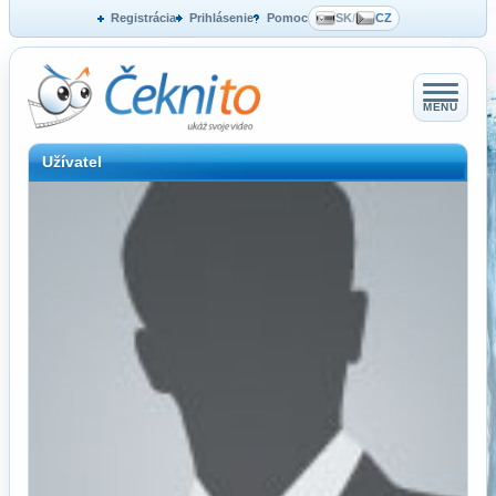
Registrácia
Prihlásenie
Pomoc
SK
/
CZ
MENU
Užívatel