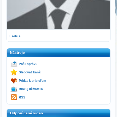
Ladus
Nástroje
Pošli správu
Sledovať kanál
Pridať k priateľom
Blokuj užívateľa
RSS
Odporúčané video