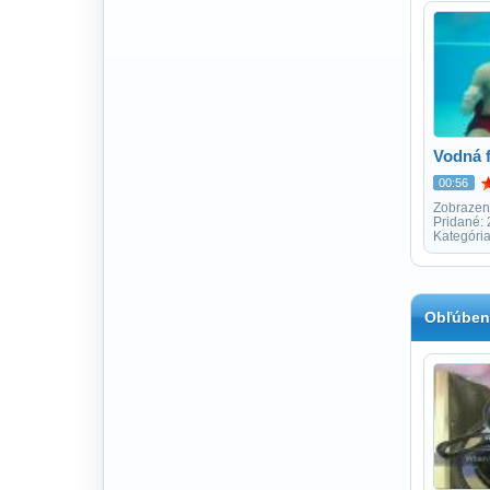
Vodná f
00:56
Zobrazen
Pridané: 
Kategória
Obľúben