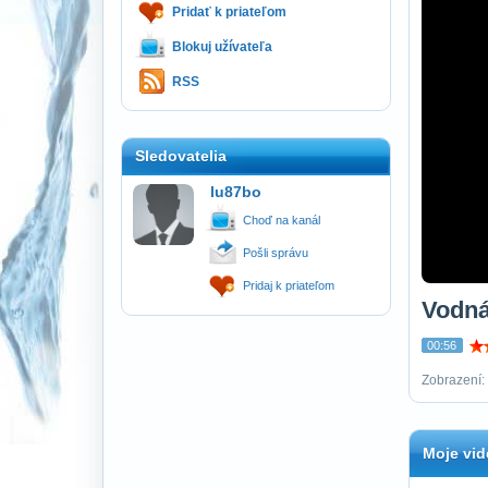
Pridať k priateľom
Blokuj užívateľa
RSS
Sledovatelia
lu87bo
Choď na kanál
Pošli správu
Pridaj k priateľom
Vodná
00:56
Zobrazení: 
Moje vid