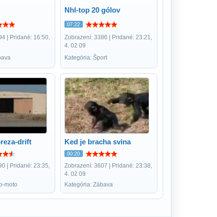
Nhl-top 20 gólov
07:22
4 | Pridané: 16:50,
Zobrazení: 3386 | Pridané: 23:21,
4. 02 09
bava
Kategória: Šport
reza-drift
Ked je bracha svina
00:20
0 | Pridané: 23:35,
Zobrazení: 3607 | Pridané: 23:38,
4. 02 09
to-moto
Kategória: Zábava