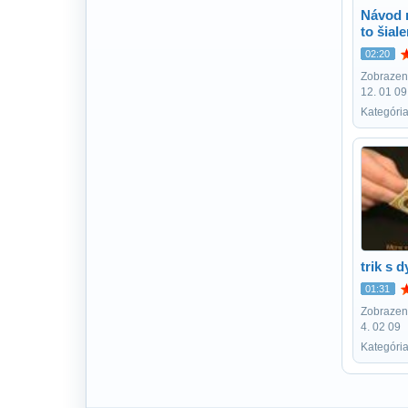
Návod 
to šial
02:20
Zobrazení
12. 01 09
Kategória
trik s
01:31
Zobrazení
4. 02 09
Kategória