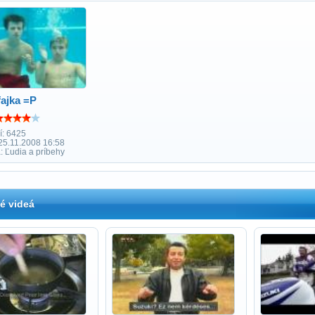
ajka =P
í: 6425
25.11.2008 16:58
: Ľudia a príbehy
é videá