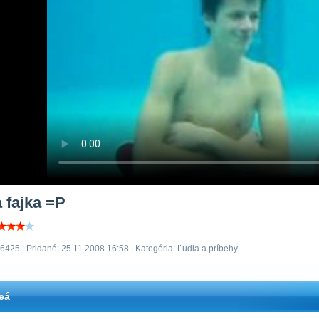
 fajka =P
6425 | Pridané: 25.11.2008 16:58 | Kategória: Ľudia a príbehy
eá