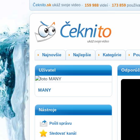
Čeknito
.sk
ukáž svoje video
159 988
videí
173 859
používa
Najnovšie
Najlepšie
Kategórie
Pou
Užívatel
Odporúč
MANY
Nástroje
Pošli správu
Sledovať kanál