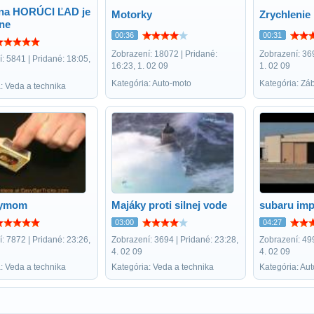
na HORÚCI ĽAD je
Motorky
Zrychlenie
ene
00:36
00:31
Zobrazení: 18072 | Pridané:
Zobrazení: 369
: 5841 | Pridané: 18:05,
16:23, 1. 02 09
1. 02 09
Kategória: Auto-moto
Kategória: Zá
: Veda a technika
 dymom
Majáky proti silnej vode
subaru imp
03:00
04:27
: 7872 | Pridané: 23:26,
Zobrazení: 3694 | Pridané: 23:28,
Zobrazení: 499
4. 02 09
4. 02 09
: Veda a technika
Kategória: Veda a technika
Kategória: Au