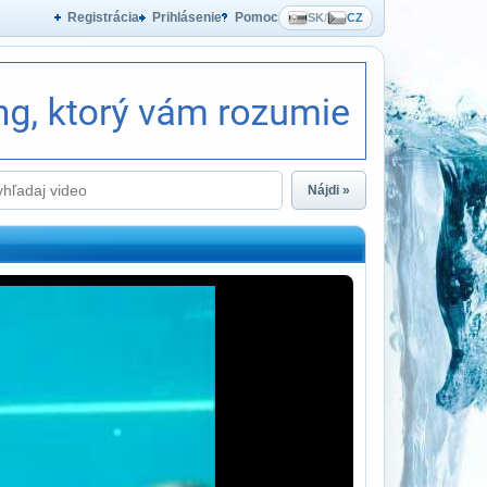
Registrácia
Prihlásenie
Pomoc
SK
/
CZ
Nájdi »