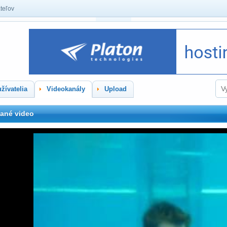
teľov
žívatelia
Videokanály
Upload
ané video