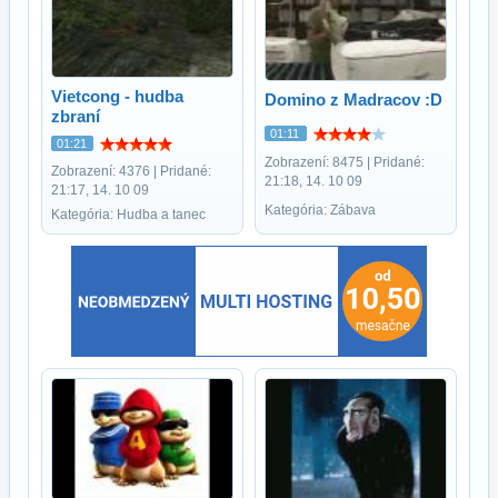
Vietcong - hudba
Domino z Madracov :D
zbraní
01:11
01:21
Zobrazení: 8475 | Pridané:
Zobrazení: 4376 | Pridané:
21:18, 14. 10 09
21:17, 14. 10 09
Kategória: Zábava
Kategória: Hudba a tanec