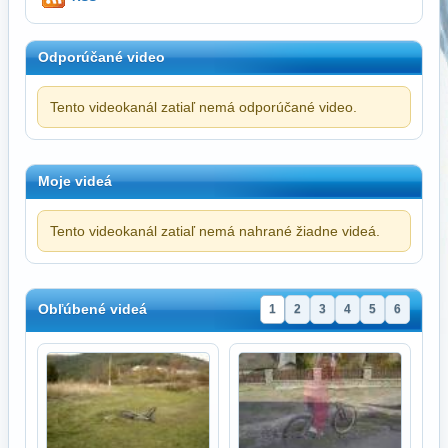
Odporúčané video
Tento videokanál zatiaľ nemá odporúčané video.
Moje videá
Tento videokanál zatiaľ nemá nahrané žiadne videá.
Obľúbené videá
1
2
3
4
5
6