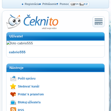
Registrácia
Prihlásenie
Pomoc
SK
/
CZ
MENU
Užívatel
cabrio555
Nástroje
Pošli správu
Sledovať kanál
Pridať k priateľom
Blokuj užívateľa
RSS