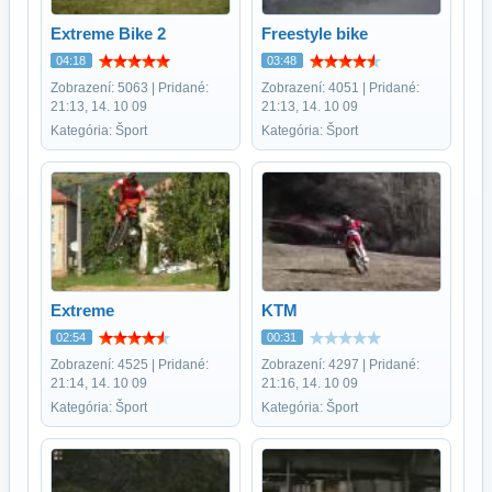
Extreme Bike 2
Freestyle bike
04:18
03:48
Zobrazení: 5063 | Pridané:
Zobrazení: 4051 | Pridané:
21:13, 14. 10 09
21:13, 14. 10 09
Kategória: Šport
Kategória: Šport
Extreme
KTM
02:54
00:31
Zobrazení: 4525 | Pridané:
Zobrazení: 4297 | Pridané:
21:14, 14. 10 09
21:16, 14. 10 09
Kategória: Šport
Kategória: Šport