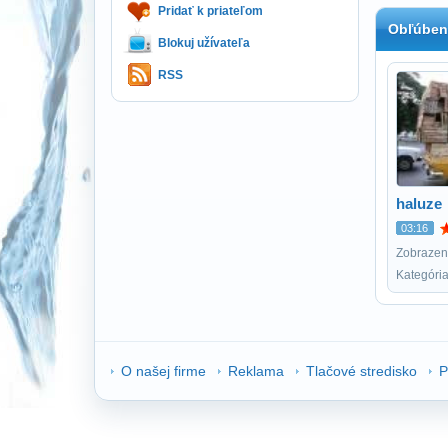
Pridať k priateľom
Obľúben
Blokuj užívateľa
RSS
haluze
03:16
Zobrazení
Kategóri
O našej firme
Reklama
Tlačové stredisko
P