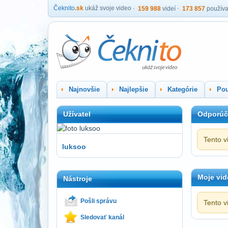
Čeknito
.sk
ukáž svoje video
159 988
videí
173 857
používa
Najnovšie
Najlepšie
Kategórie
Pou
Užívatel
Odporúč
Tento v
luksoo
Moje vid
Nástroje
Pošli správu
Tento v
Sledovať kanál