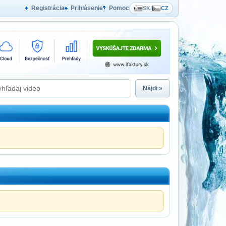
Registrácia
Prihlásenie
Pomoc
SK
/
CZ
Nájdi »