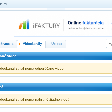
teľov
žívatelia
Videokanály
Upload
ané video
ideokanál zatiaľ nemá odporúčané video.
eá
ideokanál zatiaľ nemá nahrané žiadne videá.