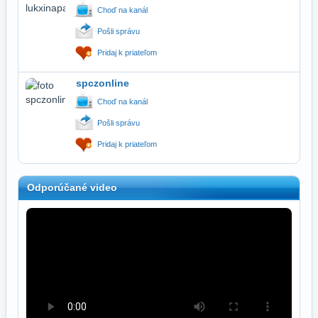
Choď na kanál
Pošli správu
Pridaj k priateľom
spczonline
Choď na kanál
Pošli správu
Pridaj k priateľom
Odporúčané video