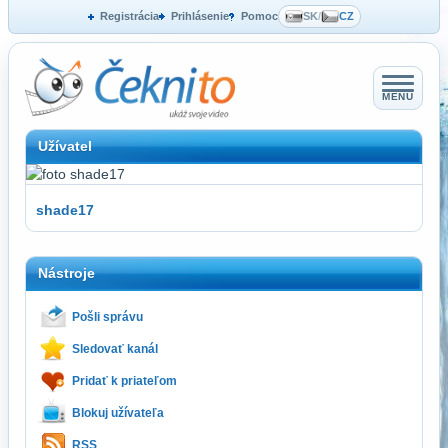
Registrácia
Prihlásenie
Pomoc
SK
/
CZ
MENU
Užívatel
shade17
Nástroje
Pošli správu
Sledovať kanál
Pridať k priateľom
Blokuj užívateľa
RSS