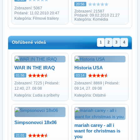
20:56
Zobrazení: 5067
Zobrazení: 21587
Pridané: 11.02.2010 20:47
Pridané: 09.02.2010 21:27
Kategória: Filmové trailery
Kategória: Komédia
Obľúbené videá
1
2
3
4
WAR IN THE IRAQ
Historia USA
01:56
03:14
Zobrazení: 7225 | Pridané:
Zobrazení: 8869 | Pridané:
12:40, 27. 08 08
09:14, 27. 09 08
Kategória: Ľudia a príbehy
Kategória: Ostatné
Simpsonovci 18x06
mariah carey - all i
want for christmas is
21:01
you