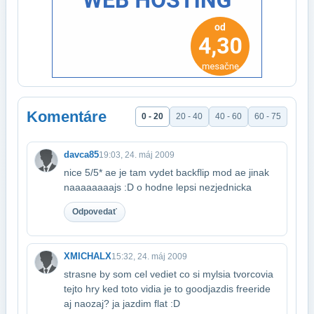
Komentáre
0 - 20
20 - 40
40 - 60
60 - 75
davca85
19:03, 24. máj 2009
nice 5/5* ae je tam vydet backflip mod ae jinak
naaaaaaaajs :D o hodne lepsi nez​jednicka
Odpovedať
XMICHALX
15:32, 24. máj 2009
strasne by som cel vediet co si mylsia tvorcovia
tejto hry ked toto vidia je to good​jazdis freeride
aj naozaj? ja jazdim flat :D