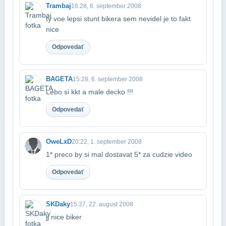
Trambaj
16:28, 6. september 2008
ty voe lepsi stunt bikera sem nevidel je to fakt
nice
Odpovedať
BAGETA
15:28, 6. september 2008
Lebo si kkt a male decko !!!
Odpovedať
OweLxD
20:22, 1. september 2008
1* preco by si mal dostavat 5* za cudzie video
Odpovedať
SKDaky
15:37, 22. august 2008
jj nice biker