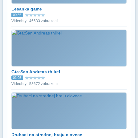
Lesanka game
00:56
Videohry | 46633 zobrazení
Gta:San Andreas thlirel
01:05
Videohry | 53672 zobrazení
Druhaci na strednej hraju clovece