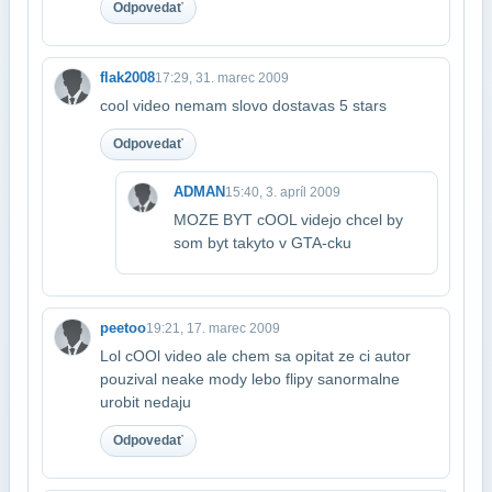
Odpovedať
flak2008
17:29, 31. marec 2009
cool video nemam slovo dostavas 5 stars
Odpovedať
ADMAN
15:40, 3. apríl 2009
MOZE BYT cOOL videjo chcel by
som byt takyto v GTA-cku
peetoo
19:21, 17. marec 2009
Lol cOOl video ale chem sa opitat ze ci autor
pouzival neake mody lebo flipy sa​normalne
urobit nedaju
Odpovedať