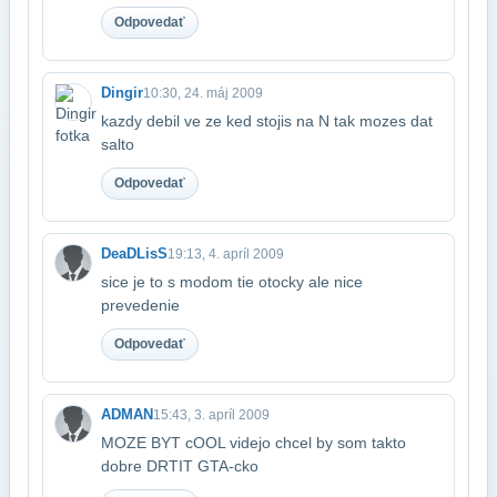
Odpovedať
Dingir
10:30, 24. máj 2009
kazdy debil ve ze ked stojis na N tak mozes dat
salto
Odpovedať
DeaDLisS
19:13, 4. apríl 2009
sice je to s modom tie otocky ale nice
prevedenie
Odpovedať
ADMAN
15:43, 3. apríl 2009
MOZE BYT cOOL videjo chcel by som takto
dobre DRTIT GTA-cko