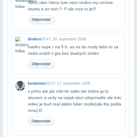
Něco vám řeknu tuto neni umění my umíme
stunta a on tuto !! :P ale nice to je​!!!
Odpovedať
drobco
10:47, 20. september 2008
vsetko supe r na 5 b. as na tie mody lebo to sa
neda urobit v gta bez daakych zmien
Odpovedať
kustomm
20:27, 17. september 2008
v poho ale jak robi tie salta tak dobre ja to
skusam a vzdy sa nejak stoci pls​poradte ale toto
video je bud real alebo biker mode(ale iba podla
mna):D
Odpovedať