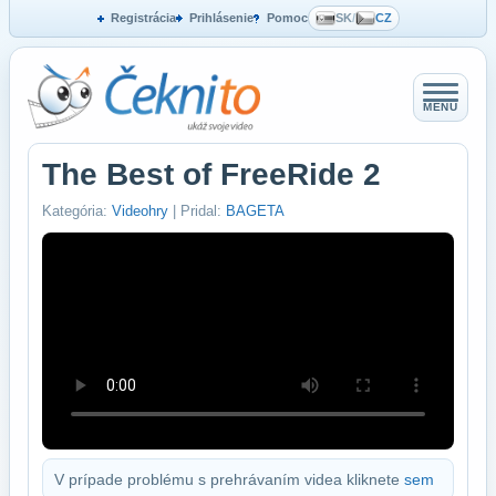
Registrácia
Prihlásenie
Pomoc
SK
/
CZ
MENU
The Best of FreeRide 2
Kategória:
Videohry
| Pridal:
BAGETA
V prípade problému s prehrávaním videa kliknete
sem