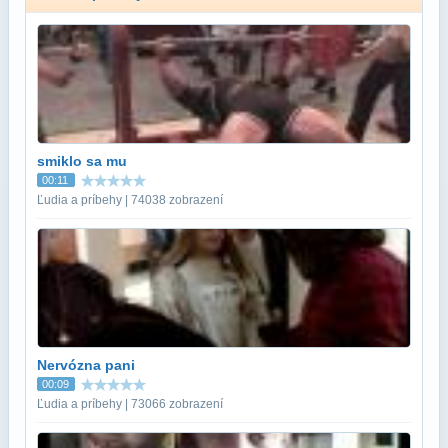
smiklo sa mu
00:11
Ľudia a príbehy | 74038 zobrazení
Nervózna pani
00:09
Ľudia a príbehy | 73066 zobrazení