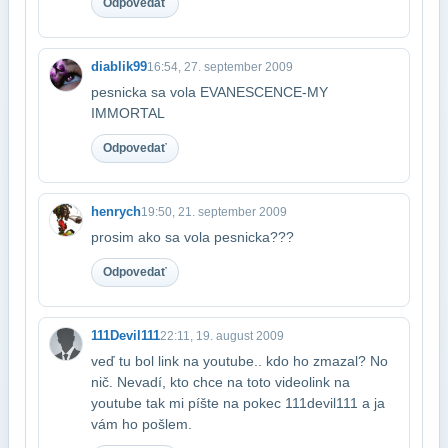
Odpovedať
diablik99
16:54, 27. september 2009
pesnicka sa vola EVANESCENCE-MY
IMMORTAL
Odpovedať
henrych
19:50, 21. september 2009
prosim ako sa vola pesnicka???
Odpovedať
111Devil111
22:11, 19. august 2009
veď tu bol link na youtube.. kdo ho zmazal? No
nič. Nevadí, kto chce na toto video​link na
youtube tak mi píšte na pokec 111devil111 a ja
vám ho pošlem.