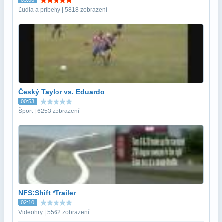
Ľudia a príbehy | 5818 zobrazení
Český Taylor vs. Eduardo
00:53
Šport | 6253 zobrazení
NFS:Shift *Trailer
02:10
Videohry | 5562 zobrazení