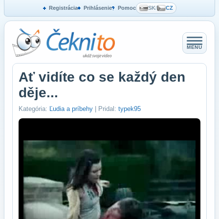
Registrácia
Prihlásenie
Pomoc
SK
/
CZ
MENU
Ať vidíte co se každý den
děje...
Kategória:
Ľudia a príbehy
| Pridal:
typek95