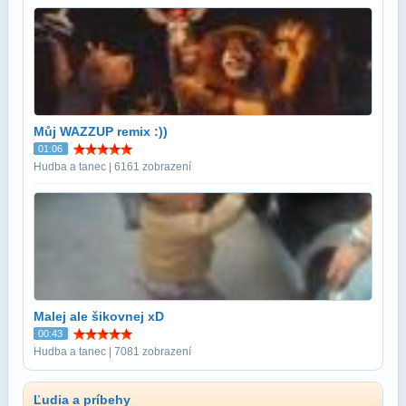
Můj WAZZUP remix :))
01:06
Hudba a tanec | 6161 zobrazení
Malej ale šikovnej xD
00:43
Hudba a tanec | 7081 zobrazení
Ľudia a príbehy