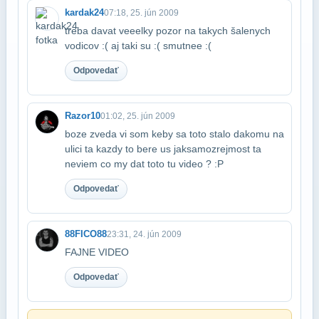
kardak24
07:18, 25. jún 2009
treba davat veeelky pozor na takych šalenych
vodicov :( aj taki su :( smutnee :(
Odpovedať
Razor10
01:02, 25. jún 2009
boze zveda vi som keby sa toto stalo dakomu na
ulici ta kazdy to bere us jak​samozrejmost ta
neviem co my dat toto tu video ? :P
Odpovedať
88FICO88
23:31, 24. jún 2009
FAJNE VIDEO
Odpovedať