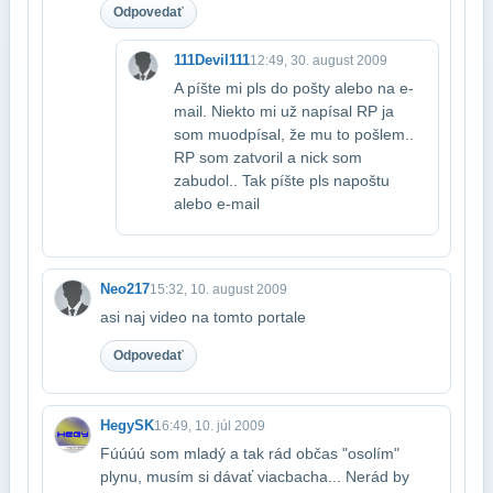
Odpovedať
111Devil111
12:49, 30. august 2009
A píšte mi pls do pošty alebo na e-
mail. Niekto mi už napísal RP ja
som mu​odpísal, že mu to pošlem..
RP som zatvoril a nick som
zabudol.. Tak píšte pls na​poštu
alebo e-mail
Neo217
15:32, 10. august 2009
asi naj video na tomto portale
Odpovedať
HegySK
16:49, 10. júl 2009
Fúúúú som mladý a tak rád občas "osolím"
plynu, musím si dávať viac​bacha... Nerád by