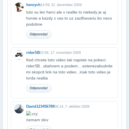
henrych
14:59, 31. december 2009
tuto su len herci ale v realite to niekedy je aj
horsie a kazdy z vas to uz zazil​havariu bo neco
podobne
Odpovedať
riderSB
02:06, 17. november 2009
Ked chcete toto video tak napiste na pokeci:
riderSB...stiahnem a poslem....este​nezabudnite
mi skopcit link na toto video...inak toto video je
tvrda realita
Odpovedať
David123456789
06:14, 7. október 2009
nemam slov