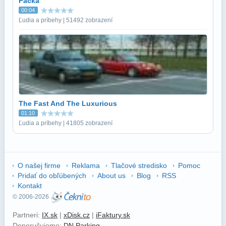
Facka
00:04
Ľudia a príbehy | 51492 zobrazení
The Fast And The Luxurious
01:10
Ľudia a príbehy | 41805 zobrazení
O našej firme
Reklama
Tlačové stredisko
Pomoc
Pridať do obľúbených
About us
Blog
RSS
Kontakt
© 2006-2026
Partneri:
IX.sk
|
xDisk.cz
|
iFaktury.sk
Doporučujeme:
DN Parking