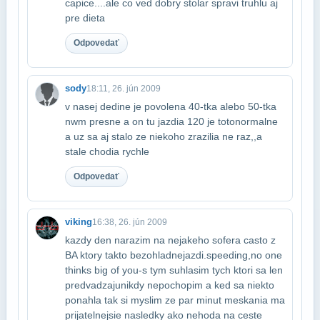
capice....ale co ved dobry stolar spravi truhlu aj
pre dieta
Odpovedať
sody
18:11, 26. jún 2009
v nasej dedine je povolena 40-tka alebo 50-tka
nwm presne a on tu jazdia 120 je toto​normalne
a uz sa aj stalo ze niekoho zrazilia ne raz,,a
stale chodia rychle
Odpovedať
viking
16:38, 26. jún 2009
kazdy den narazim na nejakeho sofera casto z
BA ktory takto bezohladne​jazdi.speeding,no one
thinks big of you-s tym suhlasim tych ktori sa len
predvadzaju​nikdy nepochopim a ked sa niekto
ponahla tak si myslim ze par minut meskania ma​
prijatelnejsie nasledky ako nehoda na ceste