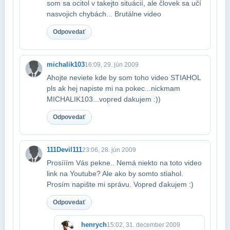
som sa ocitol v takejto situácií, ale človek sa učí
na​svojich chybách... Brutálne video
Odpovedať
michalik103
16:09, 29. jún 2009
Ahojte neviete kde by som toho video STIAHOL
pls ak hej napiste mi na pokec...nick​mam
MICHALIK103...vopred dakujem :))
Odpovedať
111Devil111
23:06, 28. jún 2009
Prosííím Vás pekne.. Nemá niekto na toto video
link na Youtube? Ale ako by som​to stiahol.
Prosím napište mi správu. Vopred ďakujem :)
Odpovedať
henrych
15:02, 31. december 2009