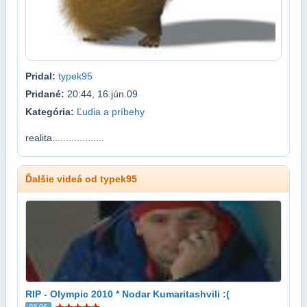
Pridal:
typek95
Pridané:
20:44, 16.jún.09
Kategória:
Ľudia a príbehy
realita...................
Ďalšie videá od typek95
RIP - Olympic 2010 * Nodar Kumaritashvili :(
03:06