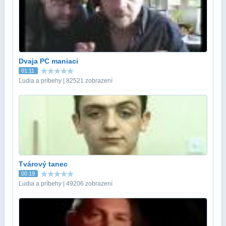
Dvaja PC maniaci
01:11
Ľudia a príbehy | 82521 zobrazení
Tvárový tanec
00:19
Ľudia a príbehy | 49206 zobrazení