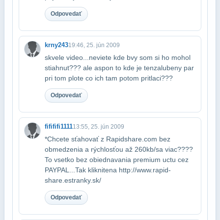
Odpovedať
krny243
19:46, 25. jún 2009
skvele video...neviete kde bvy som si ho mohol
stiahnut??? ale aspon to kde je ten​zalubeny par
pri tom plote co ich tam potom pritlaci???
Odpovedať
fifififi1111
13:55, 25. jún 2009
*Chcete sťahovať z Rapidshare.com bez
obmedzenia a rýchlosťou až 260kb/s​a viac????
To vsetko bez obiednavania premium uctu cez
PAYPAL...Tak kliknite​na http://www.rapid-
share.estranky.sk/
Odpovedať