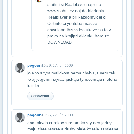
staihni si Realplayer napr na
www.stahuj.cz daj do hladania
Realplayer a pri kazdom​videi ci
Ceknito ci youtube mas ze
download this video ukaze sa to v
pravo na kraji​pri okienku hore ze
DOWNLOAD
pogoun
10:59, 27. jún 2009
jo a to s tym malickom nema chybu ,a veru tak
to aj je,gumi najviac piskaju tym,co​maju maleho
lulinka
Odpovedať
pogoun
10:56, 27. jún 2009
ano takych curakov stretam kazdy den,jedny
maju zlate retaze a druhy biele kosele a​smiesne