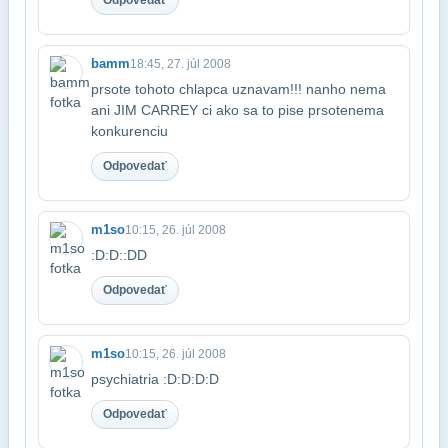
bamm
18:45, 27. júl 2008
prsote tohoto chlapca uznavam!!! nanho nema
ani JIM CARREY ci ako sa to pise prsote​nema
konkurenciu
Odpovedať
m1so
10:15, 26. júl 2008
:D:D::DD
Odpovedať
m1so
10:15, 26. júl 2008
psychiatria :D:D:D:D
Odpovedať