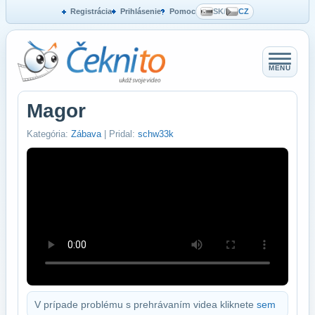
Registrácia
Prihlásenie
Pomoc
SK
/
CZ
MENU
Magor
Kategória:
Zábava
| Pridal:
schw33k
V prípade problému s prehrávaním videa kliknete
sem