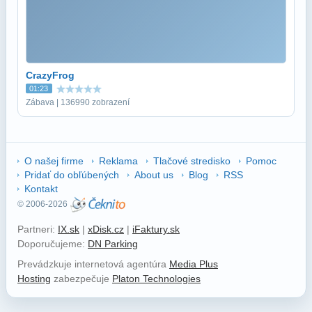
CrazyFrog
01:23
Zábava | 136990 zobrazení
O našej firme
Reklama
Tlačové stredisko
Pomoc
Pridať do obľúbených
About us
Blog
RSS
Kontakt
© 2006-2026
Partneri:
IX.sk
|
xDisk.cz
|
iFaktury.sk
Doporučujeme:
DN Parking
Prevádzkuje internetová agentúra
Media Plus
Hosting
zabezpečuje
Platon Technologies