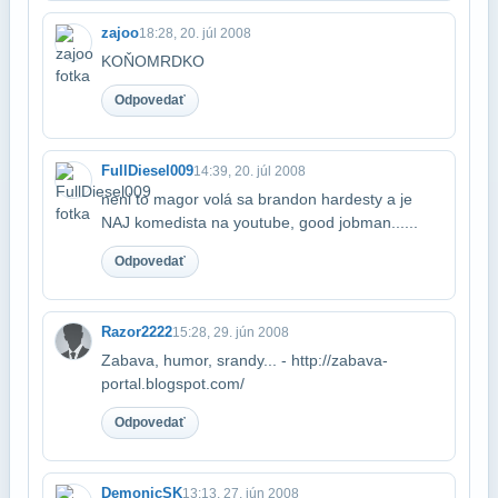
zajoo
18:28, 20. júl 2008
KOŇOMRDKO
Odpovedať
FullDiesel009
14:39, 20. júl 2008
neni to magor volá sa brandon hardesty a je
NAJ komedista na youtube, good job​man......
Odpovedať
Razor2222
15:28, 29. jún 2008
Zabava, humor, srandy... - http://zabava-
portal.blogspot.com/
Odpovedať
DemonicSK
13:13, 27. jún 2008