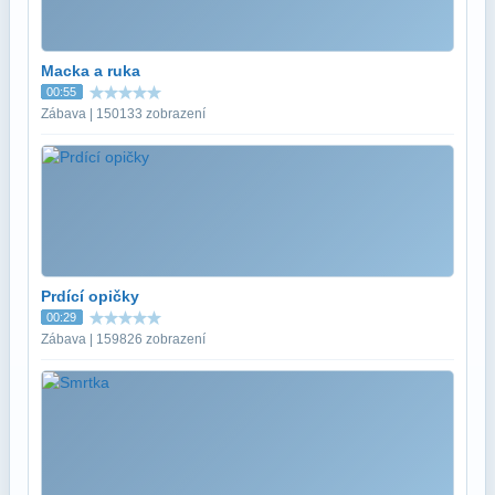
Macka a ruka
00:55
Zábava | 150133 zobrazení
Prdící opičky
00:29
Zábava | 159826 zobrazení