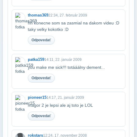
thomas369
22:34, 27. február 2009
hh konecne som sa zasmial na dakom videu :D
taky velky kokotko :D
Odpovedať
patka159
14:11, 22. január 2009
you make me sick!!! totááálny dement...
Odpovedať
pioneer15
14:17, 21. január 2009
magor 2 je lepsi ale aj toto je LOL
Odpovedať
rokstars
12:24, 17. november 2008