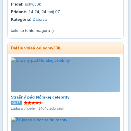
Pridal:
schw33k
Pridané:
14:24, 24.máj.07
Kategória:
Zábava
čeknite tohto magora :)
Ďalšie videá od schw33k
Strašný pád Nórskej celebrity
00:37
Ľudia a príbehy | 14646 zobrazení