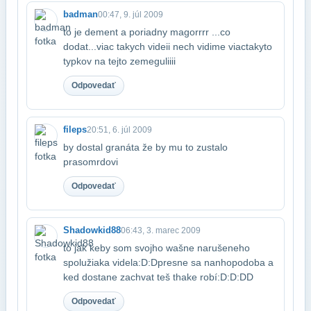
badman
00:47, 9. júl 2009
to je dement a poriadny magorrrr ...co
dodat...viac takych videii nech vidime viac​takyto
typkov na tejto zemeguliiii
Odpovedať
fileps
20:51, 6. júl 2009
by dostal granáta že by mu to zustalo
prasomrdovi
Odpovedať
Shadowkid88
06:43, 3. marec 2009
to jak keby som svojho wašne narušeneho
spolužiaka videla:D:Dpresne sa nanho​podoba a
ked dostane zachvat teš thake robí:D:D:DD
Odpovedať