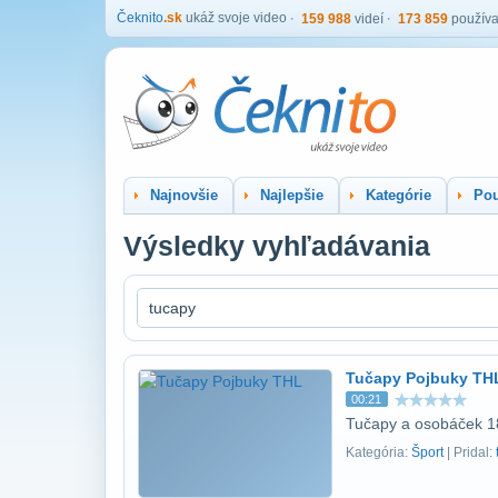
Čeknito
.sk
ukáž svoje video
159 988
videí
173 859
používa
Najnovšie
Najlepšie
Kategórie
Pou
Výsledky vyhľadávania
Tučapy Pojbuky TH
00:21
Tučapy a osobáček 1
Kategória:
Šport
| Pridal: