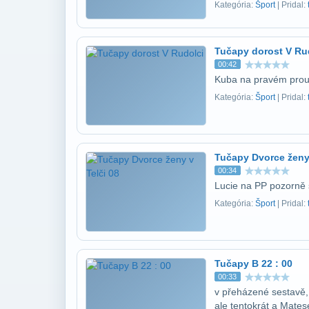
Kategória:
Šport
| Pridal:
Tučapy dorost V Ru
00:42
Kuba na pravém proud
Kategória:
Šport
| Pridal:
Tučapy Dvorce ženy 
00:34
Lucie na PP pozorně s
Kategória:
Šport
| Pridal:
Tučapy B 22 : 00
00:33
v přeházené sestavě,
ale tentokrát a Mates