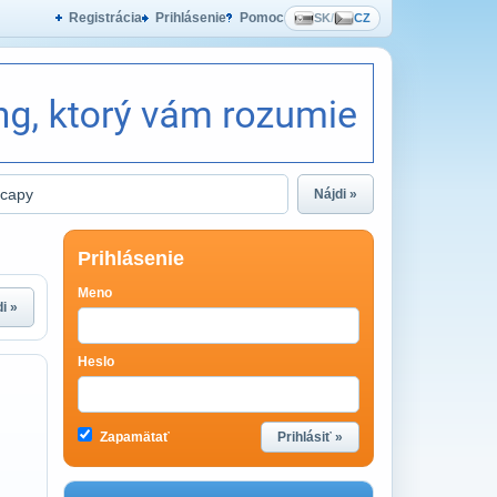
Registrácia
Prihlásenie
Pomoc
SK
/
CZ
Nájdi »
Prihlásenie
Meno
i »
Heslo
Zapamätať
Prihlásiť »