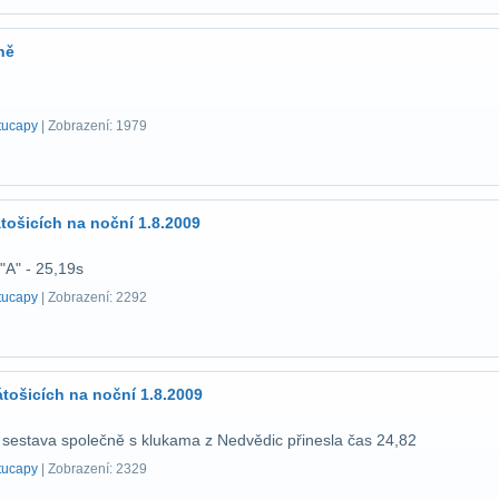
ně
tucapy
| Zobrazení: 1979
tošicích na noční 1.8.2009
"A" - 25,19s
tucapy
| Zobrazení: 2292
tošicích na noční 1.8.2009
estava společně s klukama z Nedvědic přinesla čas 24,82
tucapy
| Zobrazení: 2329