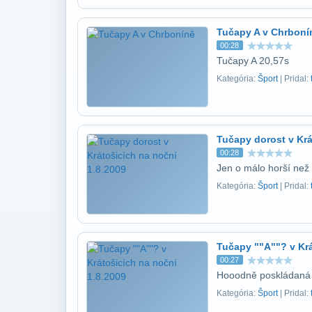
Tučapy A v Chrboní
00:28
Tučapy A 20,57s
Kategória:
Šport
| Pridal:
Tučapy dorost v Krá
00:28
Jen o málo horší než 
Kategória:
Šport
| Pridal:
Tučapy ""A""? v Krá
00:27
Hooodně poskládaná s
Kategória:
Šport
| Pridal: