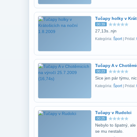
Tučapy holky v Krát
00:39
27,13s..njn
Kategória:
Šport
| Pridal:
Tučapy A v Chotěmic
00:23
Sice jen pár týmu, nic
Kategória:
Šport
| Pridal:
Tučapy v Rudolci
00:25
Nebylo to špatný, ale
se mu nestalo.