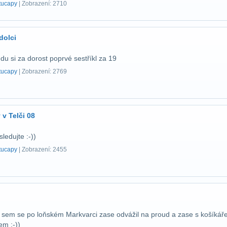
tucapy
| Zobrazení: 2710
dolci
u si za dorost poprvé sestříkl za 19
tucapy
| Zobrazení: 2769
v Telči 08
ledujte :-))
tucapy
| Zobrazení: 2455
 sem se po loňském Markvarci zase odvážil na proud a zase s košíkář
em :-))