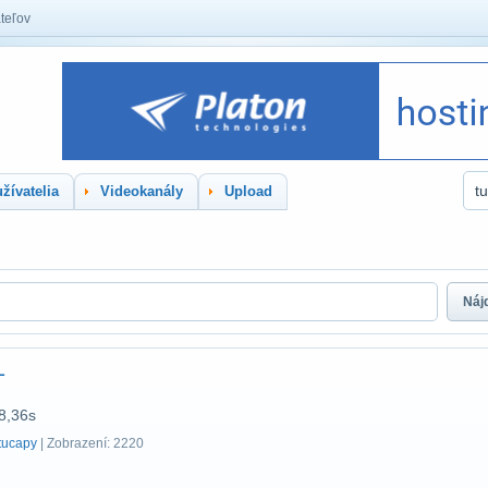
teľov
žívatelia
Videokanály
Upload
Nájd
L
8,36s
tucapy
| Zobrazení: 2220