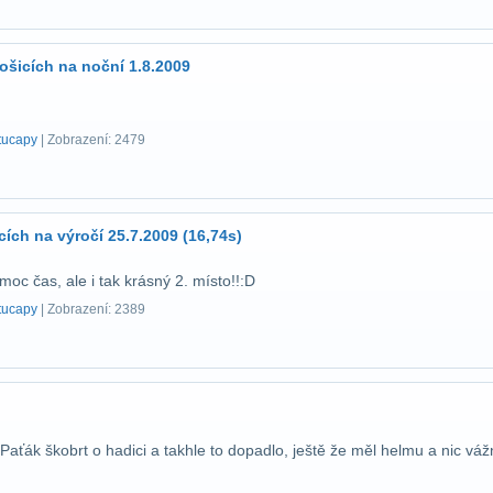
ošicích na noční 1.8.2009
tucapy
| Zobrazení: 2479
ích na výročí 25.7.2009 (16,74s)
moc čas, ale i tak krásný 2. místo!!:D
tucapy
| Zobrazení: 2389
 Paťák škobrt o hadici a takhle to dopadlo, ještě že měl helmu a nic vá