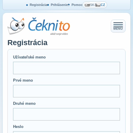
Registrácia
Prihlásenie
Pomoc
SK
/
CZ
MENU
Registrácia
Užívateľské meno
Prvé meno
Druhé meno
Heslo