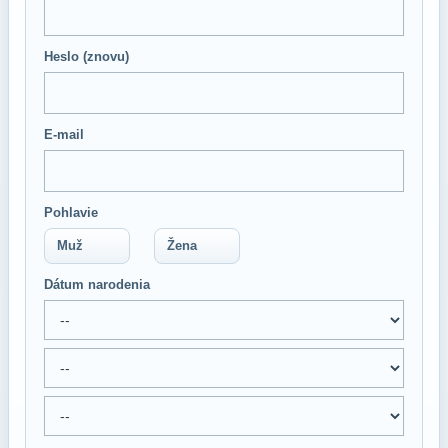
Heslo (znovu)
E-mail
Pohlavie
Muž
Žena
Dátum narodenia