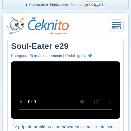
Registrácia
Prihlásenie
Pomoc
SK
/
CZ
MENU
Soul-Eater e29
Kategória:
Animácie a umenie
| Pridal:
gphysSE
V prípade problému s prehrávaním videa kliknete
sem