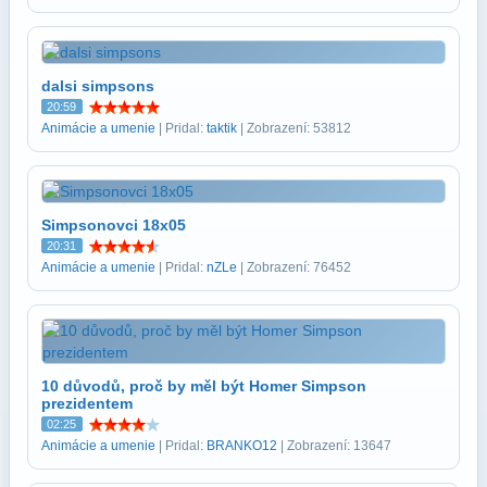
dalsi simpsons
20:59
Animácie a umenie
| Pridal:
taktik
| Zobrazení: 53812
Simpsonovci 18x05
20:31
Animácie a umenie
| Pridal:
nZLe
| Zobrazení: 76452
10 důvodů, proč by měl být Homer Simpson
prezidentem
02:25
Animácie a umenie
| Pridal:
BRANKO12
| Zobrazení: 13647