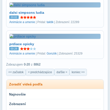
dalsi simpsons ludia
20:02
Animácie a umenie
| Pridal:
taktik
| Zobrazení: 22289
prdiace opicky
00:28
Animácie a umenie
| Pridal:
Gonziik
| Zobrazení: 25329
Zobrazujem
0-20
z
8862
<< začiatok
< predchádzajúce
daľšie >
koniec >>
Zoradiť videá podľa
Najnovšie
Zobrazení