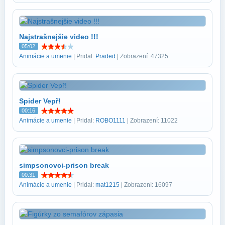
Najstrašnejšie video !!!
05:02
Animácie a umenie
| Pridal:
Praded
| Zobrazení: 47325
Spider Vepř!
00:16
Animácie a umenie
| Pridal:
ROBO1111
| Zobrazení: 11022
simpsonovci-prison break
00:31
Animácie a umenie
| Pridal:
mat1215
| Zobrazení: 16097