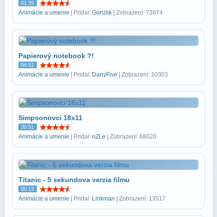
01:39
Animácie a umenie
| Pridal:
Gonziik
| Zobrazení: 73874
Papierový notebook ?!
04:51
Animácie a umenie
| Pridal:
DanyFive
| Zobrazení: 10303
Simpsonovci 18x11
20:51
Animácie a umenie
| Pridal:
nZLe
| Zobrazení: 68020
Titanic - 5 sekundova verzia filmu
00:13
Animácie a umenie
| Pridal:
Linkman
| Zobrazení: 13517