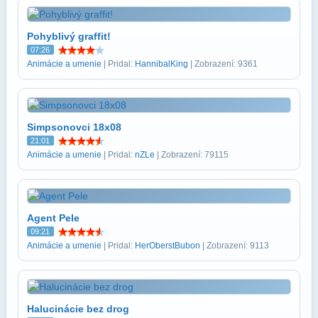
Pohyblivý graffit!
07:26
Animácie a umenie
| Pridal:
HannibalKing
| Zobrazení: 9361
Simpsonovci 18x08
21:01
Animácie a umenie
| Pridal:
nZLe
| Zobrazení: 79115
Agent Pele
09:21
Animácie a umenie
| Pridal:
HerOberstBubon
| Zobrazení: 9113
Halucinácie bez drog