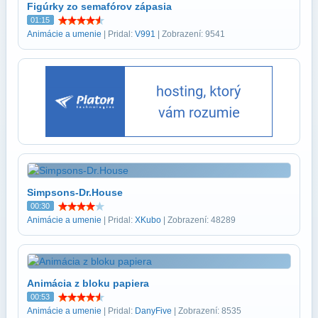
Figúrky zo semafórov zápasia
01:15
Animácie a umenie
| Pridal:
V991
| Zobrazení: 9541
Simpsons-Dr.House
00:30
Animácie a umenie
| Pridal:
XKubo
| Zobrazení: 48289
Animácia z bloku papiera
00:53
Animácie a umenie
| Pridal:
DanyFive
| Zobrazení: 8535