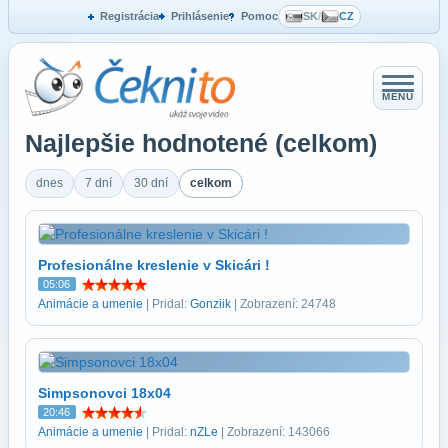
Registrácia
Prihlásenie
Pomoc
SK
/
CZ
MENU
Najlepšie hodnotené (celkom)
dnes
7 dní
30 dní
celkom
Profesionálne kreslenie v Skicári !
05:06
Animácie a umenie
| Pridal:
Gonziik
| Zobrazení: 24748
Simpsonovci 18x04
20:46
Animácie a umenie
| Pridal:
nZLe
| Zobrazení: 143066