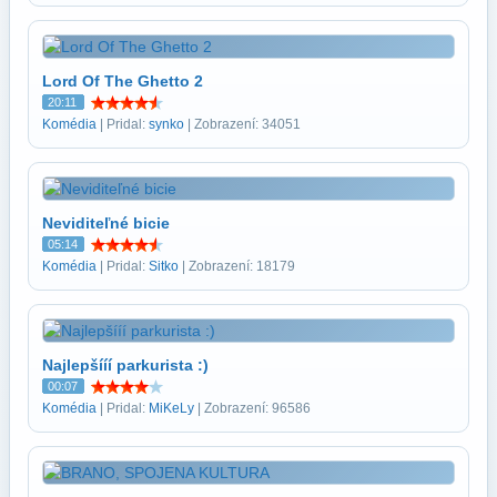
Lord Of The Ghetto 2
20:11
Komédia
| Pridal:
synko
| Zobrazení: 34051
Neviditeľné bicie
05:14
Komédia
| Pridal:
Sitko
| Zobrazení: 18179
Najlepšííí parkurista :)
00:07
Komédia
| Pridal:
MiKeLy
| Zobrazení: 96586