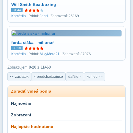
Will Smith Beatboxing
01:44
Komédia
| Pridal:
Jand
| Zobrazení: 26169
ferda šiška - milionař
05:10
Komédia
| Pridal:
MikyMora21
| Zobrazení: 37076
Zobrazujem
0-20
z
11469
<< začiatok
< predchádzajúce
daľšie >
koniec >>
Zoradiť videá podľa
Najnovšie
Zobrazení
Najlepšie hodnotené