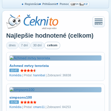
Registrácia
Prihlásenie
Pomoc
SK
/
CZ
MENU
Najlepšie hodnotené (celkom)
dnes
7 dní
30 dní
celkom
Achmed mrtvy terorista
10:47
Komédia
| Pridal:
hannibal
| Zobrazení: 36838
simpsons100
21:56
Komédia
| Pridal:
cmaro11
| Zobrazení: 84253