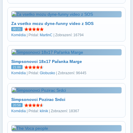
Za vsetko mozu dyne-funny video z SOS
00:21
Komédia
| Pridal:
MartinC
| Zobrazení: 16794
Simpsonovci 18x17 Pařanka Marge
21:00
Komédia
| Pridal:
Globusko
| Zobrazení: 96445
Simpsonovci Pozirac Srdci
20:58
Komédia
| Pridal:
kilnik
| Zobrazení: 18367