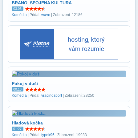
BRANO, SPOJENA KULTURA
03:03
Komédia
| Pridal:
wave
| Zobrazení: 12186
Pokoj v duši
00:13
Komédia
| Pridal:
vracingsport
| Zobrazení: 28250
Hladová kočka
01:27
Komédia
| Pridal:
typek95
| Zobrazení: 19933