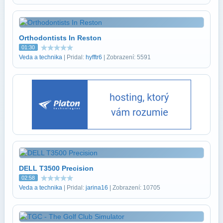
Orthodontists In Reston
01:30
Veda a technika
| Pridal:
hyfftr6
| Zobrazení: 5591
DELL T3500 Precision
02:58
Veda a technika
| Pridal:
jarina16
| Zobrazení: 10705