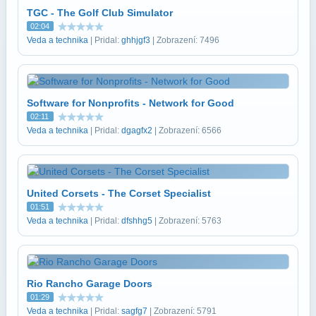
TGC - The Golf Club Simulator
02:04
Veda a technika
| Pridal:
ghhjgf3
| Zobrazení: 7496
Software for Nonprofits - Network for Good
02:11
Veda a technika
| Pridal:
dgagfx2
| Zobrazení: 6566
United Corsets - The Corset Specialist
01:51
Veda a technika
| Pridal:
dfshhg5
| Zobrazení: 5763
Rio Rancho Garage Doors
01:29
Veda a technika
| Pridal:
sagfg7
| Zobrazení: 5791