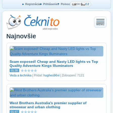
Registrácia
Prihlásenie
Pomoc
SK
/
CZ
MENU
Najnovšie
Scam exposed! Cheap and Nasty LED lights vs Top
Quality Adventure Kings Illuminators
01:38
Veda a technika
| Pridal:
hughes96vi
| Zobrazení: 7121
West Brothers Australia's premier supplier of
streewear and urban clothing
01:47