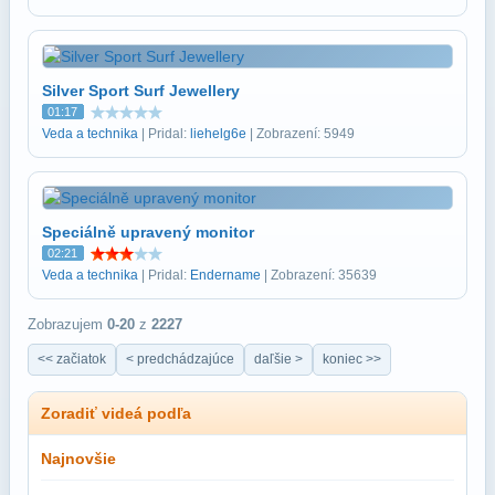
Silver Sport Surf Jewellery
01:17
Veda a technika
| Pridal:
liehelg6e
| Zobrazení: 5949
Speciálně upravený monitor
02:21
Veda a technika
| Pridal:
Endername
| Zobrazení: 35639
Zobrazujem
0-20
z
2227
<< začiatok
< predchádzajúce
daľšie >
koniec >>
Zoradiť videá podľa
Najnovšie