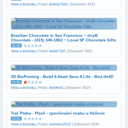
Veda a technika
| Pridal:
bishop76im
| Zobrazení: 4531
Brazilian Chocolate in San Francisco ~ tinyB
Chocolate - (415) 340-1862 ~ Local SF Chocolate Gifts
01:40
Veda a technika
| Pridal:
webb71bf
| Zobrazení: 5961
3D BioPrinting - Build A Heart Save A Life - BioLife4D
01:32
Veda a technika
| Pridal:
biolife4d
| Zobrazení: 6924
Trať Praha - Plzeň - zpevňování svahu u Hořovic
01:31
Veda a technika
| Pridal:
sivrimerx2012
| Zobrazení: 5430