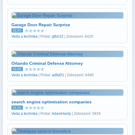
Garage Door Repair Surprise
01:57
Veda a technika
| Pridal:
gfbrr22
| Zobrazení: 6420
Orlando Criminal Defense Attorney
01:03
Veda a technika
| Pridal:
adfaf31
| Zobrazení: 6490
search engine optimisation companies
01:21
Veda a technika
| Pridal:
AdamHardy
| Zobrazení: 5834