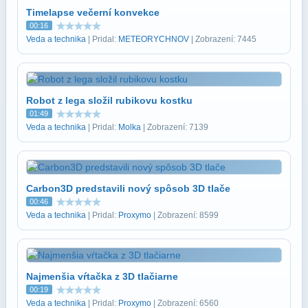
Timelapse večerní konvekce
00:16
Veda a technika
| Pridal:
METEORYCHNOV
| Zobrazení: 7445
Robot z lega složil rubikovu kostku
01:49
Veda a technika
| Pridal:
Molka
| Zobrazení: 7139
Carbon3D predstavili nový spôsob 3D tlače
00:46
Veda a technika
| Pridal:
Proxymo
| Zobrazení: 8599
Najmenšia vŕtačka z 3D tlačiarne
00:19
Veda a technika
| Pridal:
Proxymo
| Zobrazení: 6560