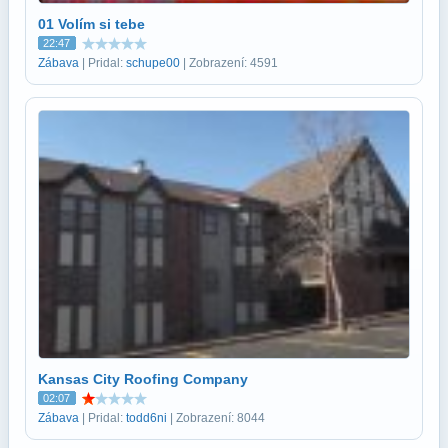
01 Volím si tebe
22:47
Zábava
| Pridal:
schupe00
| Zobrazení: 4591
Kansas City Roofing Company
02:07
Zábava
| Pridal:
todd6ni
| Zobrazení: 8044