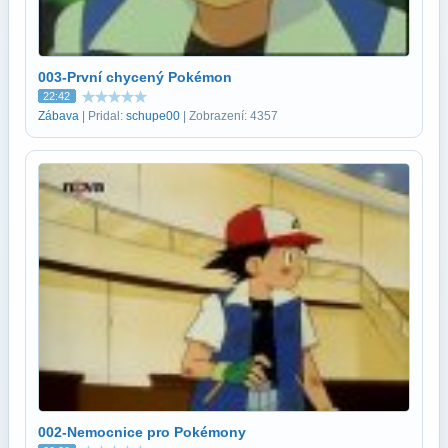
003-První chycený Pokémon
22:42
Zábava
| Pridal:
schupe00
| Zobrazení: 4357
002-Nemocnice pro Pokémony