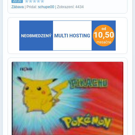
20:20
Zábava
| Pridal:
schupe00
| Zobrazení: 4434