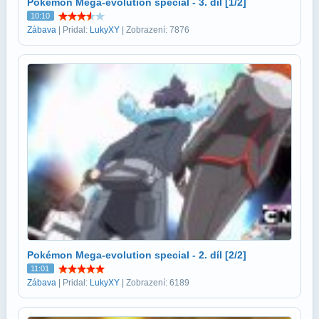
Pokémon Mega-evolution special - 3. díl [1/2]
10:10
Zábava
| Pridal:
LukyXY
| Zobrazení: 7876
Pokémon Mega-evolution special - 2. díl [2/2]
11:01
Zábava
| Pridal:
LukyXY
| Zobrazení: 6189