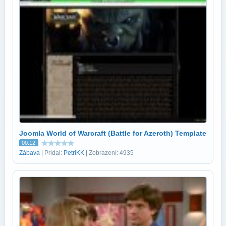
Joomla World of Warcraft (Battle for Azeroth) Template
00:12
Zábava
| Pridal:
PetriKK
| Zobrazení: 4935