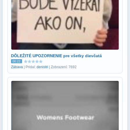
DÔLEŽITÉ UPOZORNENIE pre všetky dievčatá
00:22
Zábava
| Pridal:
denistri
| Zobrazení: 7692