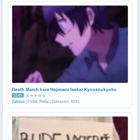
Death March kara Hajimaru Isekai Kyousoukyoku
23:40
Zábava
| Pridal:
PoGy
| Zobrazení: 9293