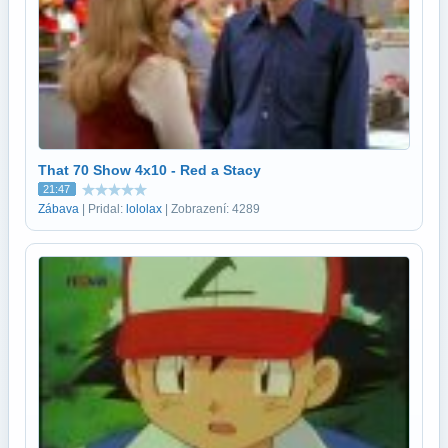
That 70 Show 4x10 - Red a Stacy
21:47
Zábava
| Pridal:
lololax
| Zobrazení: 4289