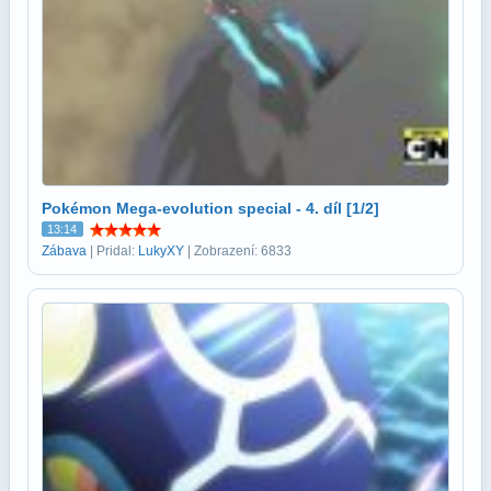
Pokémon Mega-evolution special - 4. díl [1/2]
13:14
Zábava
| Pridal:
LukyXY
| Zobrazení: 6833