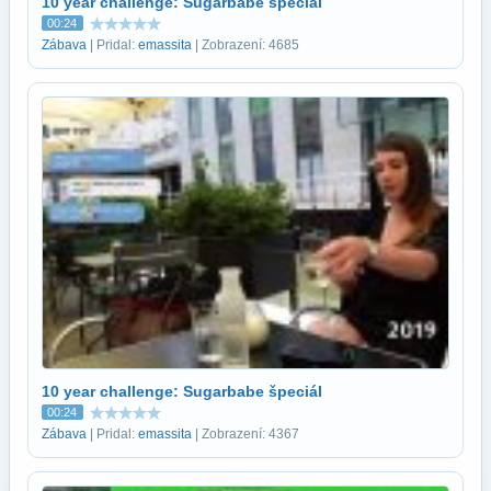
10 year challenge: Sugarbabe špeciál
00:24
Zábava
| Pridal:
emassita
| Zobrazení: 4685
10 year challenge: Sugarbabe špeciál
00:24
Zábava
| Pridal:
emassita
| Zobrazení: 4367