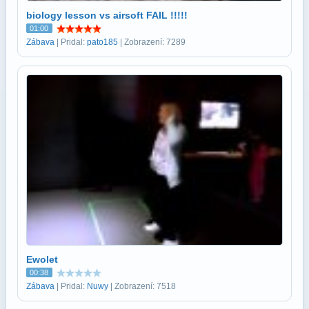
biology lesson vs airsoft FAIL !!!!!
01:00
Zábava
| Pridal:
pato185
| Zobrazení: 7289
Ewolet
00:38
Zábava
| Pridal:
Nuwy
| Zobrazení: 7518