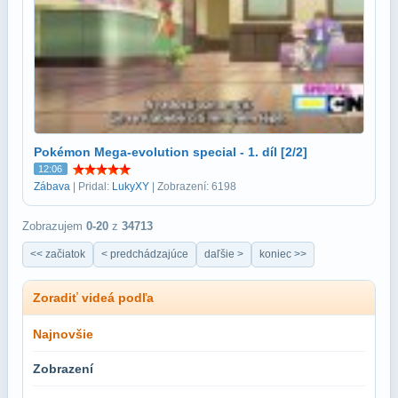
Pokémon Mega-evolution special - 1. díl [2/2]
12:06
Zábava
| Pridal:
LukyXY
| Zobrazení: 6198
Zobrazujem
0-20
z
34713
<< začiatok
< predchádzajúce
daľšie >
koniec >>
Zoradiť videá podľa
Najnovšie
Zobrazení