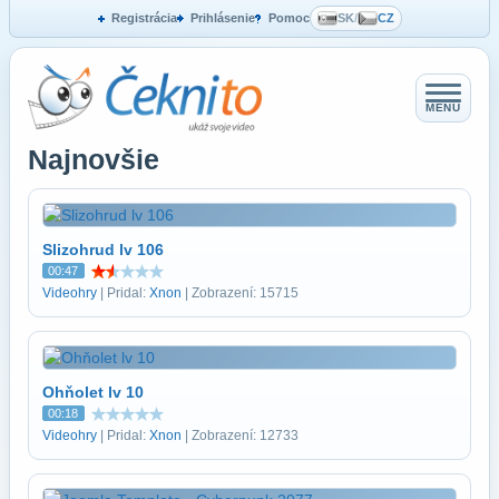
Registrácia
Prihlásenie
Pomoc
SK
/
CZ
MENU
Najnovšie
Slizohrud lv 106
00:47
Videohry
| Pridal:
Xnon
| Zobrazení: 15715
Ohňolet lv 10
00:18
Videohry
| Pridal:
Xnon
| Zobrazení: 12733