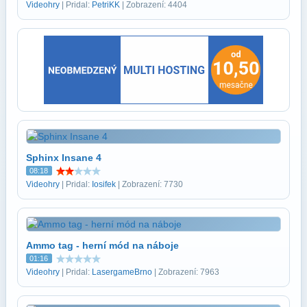
Videohry
| Pridal:
PetriKK
| Zobrazení: 4404
Sphinx Insane 4
08:18
Videohry
| Pridal:
Iosifek
| Zobrazení: 7730
Ammo tag - herní mód na náboje
01:16
Videohry
| Pridal:
LasergameBrno
| Zobrazení: 7963