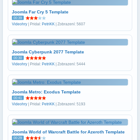
Joomla Far Cry 5 Template
00:39
Videohry
| Pridal:
PetriKK
| Zobrazení: 5607
Joomla Cyberpunk 2077 Template
00:30
Videohry
| Pridal:
PetriKK
| Zobrazení: 5444
Joomla Metro: Exodus Template
00:41
Videohry
| Pridal:
PetriKK
| Zobrazení: 5193
Joomla World of Warcraft Battle for Azeroth Template
00:29