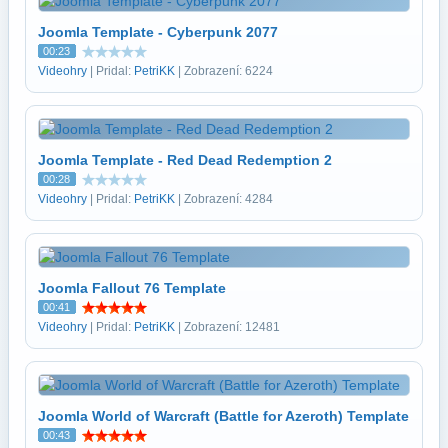
Joomla Template - Cyberpunk 2077
00:23
Videohry
| Pridal:
PetriKK
| Zobrazení: 6224
Joomla Template - Red Dead Redemption 2
00:28
Videohry
| Pridal:
PetriKK
| Zobrazení: 4284
Joomla Fallout 76 Template
00:41
Videohry
| Pridal:
PetriKK
| Zobrazení: 12481
Joomla World of Warcraft (Battle for Azeroth) Template
00:43