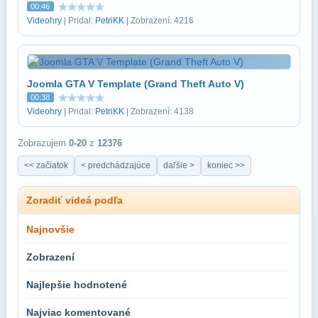
00:46
Videohry
| Pridal:
PetriKK
| Zobrazení: 4216
Joomla GTA V Template (Grand Theft Auto V)
00:38
Videohry
| Pridal:
PetriKK
| Zobrazení: 4138
Zobrazujem
0-20
z
12376
<< začiatok
< predchádzajúce
daľšie >
koniec >>
Zoradiť videá podľa
Najnovšie
Zobrazení
Najlepšie hodnotené
Najviac komentované