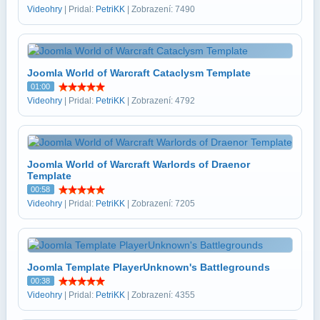
Videohry
| Pridal:
PetriKK
| Zobrazení: 7490
Joomla World of Warcraft Cataclysm Template
01:00
Videohry
| Pridal:
PetriKK
| Zobrazení: 4792
Joomla World of Warcraft Warlords of Draenor
Template
00:58
Videohry
| Pridal:
PetriKK
| Zobrazení: 7205
Joomla Template PlayerUnknown's Battlegrounds
00:38
Videohry
| Pridal:
PetriKK
| Zobrazení: 4355