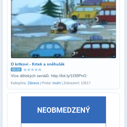
O krtkovi - Krtek a sněhulák
05:20
Více dětských seriálů: http://bit.ly/1f38PnO
Kategória:
Zábava
| Pridal:
loulin
| Zobrazení: 10617