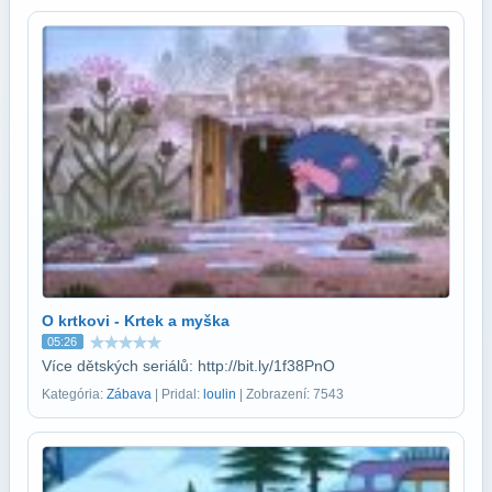
O krtkovi - Krtek a myška
05:26
Více dětských seriálů: http://bit.ly/1f38PnO
Kategória:
Zábava
| Pridal:
loulin
| Zobrazení: 7543