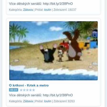
Více dětských seriálů: http://bit.ly/1f38PnO
Kategória:
Zábava
| Pridal:
loulin
| Zobrazení: 19237
O krtkovi - Krtek a metro
05:14
Více dětských seriálů: http://bit.ly/1f38PnO
Kategória:
Zábava
| Pridal:
loulin
| Zobrazení: 8263