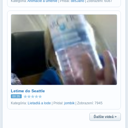
Kategória:
Animácie a umenie
| Pridal:
desJano
| Zobrazení: 6087
Letime do Seattle
00:35
Kategória:
Lietadlá a lode
| Pridal:
jombik
| Zobrazení: 7945
Ďalšie videá >