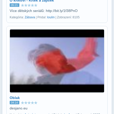
O krtkovi - Krtek a zajíček
05:21
Více dětských seriálů: http://bit.ly/1f38PnO
Kategória:
Zábava
| Pridal:
loulin
| Zobrazení: 8105
Oblak
04:14
desjano.eu