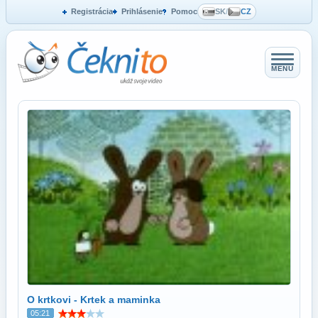
Registrácia
Prihlásenie
Pomoc
SK
/
CZ
MENU
O krtkovi - Krtek a maminka
05:21