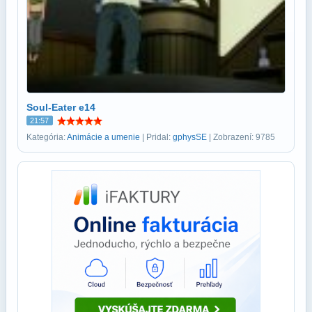
Soul-Eater e14
21:57
Kategória:
Animácie a umenie
| Pridal:
gphysSE
| Zobrazení: 9785