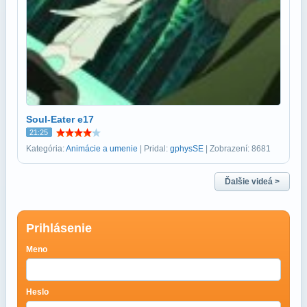
Soul-Eater e17
21:25
Kategória:
Animácie a umenie
| Pridal:
gphysSE
| Zobrazení: 8681
Ďalšie videá >
Prihlásenie
Meno
Heslo