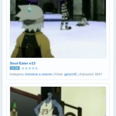
Soul-Eater e13
21:58
Kategória:
Animácie a umenie
| Pridal:
gphysSE
| Zobrazení: 8947