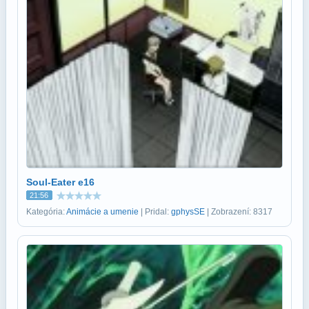
Soul-Eater e16
21:56
Kategória:
Animácie a umenie
| Pridal:
gphysSE
| Zobrazení: 8317