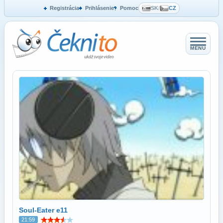
Registrácia
Prihlásenie
Pomoc
SK
/
CZ
MENU
Soul-Eater e11
21:59