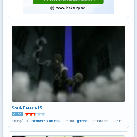
Soul-Eater e15
21:58
Kategória:
Animácie a umenie
| Pridal:
gphysSE
| Zobrazení: 11719