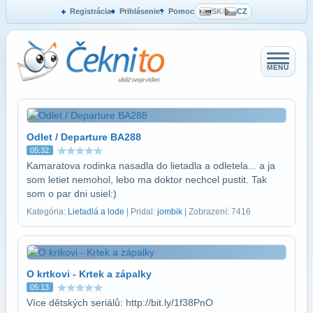
Registrácia
Prihlásenie
Pomoc
SK
/
CZ
MENU
Odlet / Departure BA288
05:32
Kamaratova rodinka nasadla do lietadla a odletela... a ja
som letiet nemohol, lebo ma doktor nechcel pustit. Tak
som o par dni usiel:)
Kategória:
Lietadlá a lode
| Pridal:
jombik
| Zobrazení: 7416
O krtkovi - Krtek a zápalky
05:13
Více dětských seriálů: http://bit.ly/1f38PnO