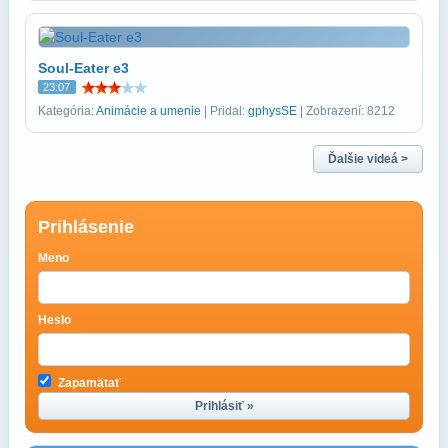
Soul-Eater e3
23:07
Kategória:
Animácie a umenie
| Pridal:
gphysSE
| Zobrazení: 8212
Ďalšie videá >
Prihlásenie
Meno
Heslo
Zapamätať
Prihlásiť »