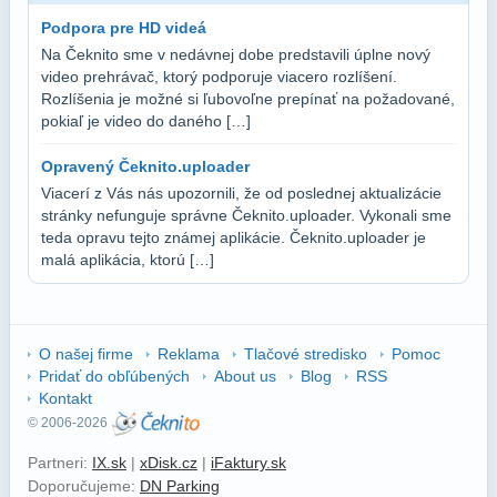
Podpora pre HD videá
Na Čeknito sme v nedávnej dobe predstavili úplne nový
video prehrávač, ktorý podporuje viacero rozlíšení.
Rozlíšenia je možné si ľubovoľne prepínať na požadované,
pokiaľ je video do daného […]
Opravený Čeknito.uploader
Viacerí z Vás nás upozornili, že od poslednej aktualizácie
stránky nefunguje správne Čeknito.uploader. Vykonali sme
teda opravu tejto známej aplikácie. Čeknito.uploader je
malá aplikácia, ktorú […]
O našej firme
Reklama
Tlačové stredisko
Pomoc
Pridať do obľúbených
About us
Blog
RSS
Kontakt
© 2006-2026
Partneri:
IX.sk
|
xDisk.cz
|
iFaktury.sk
Doporučujeme:
DN Parking