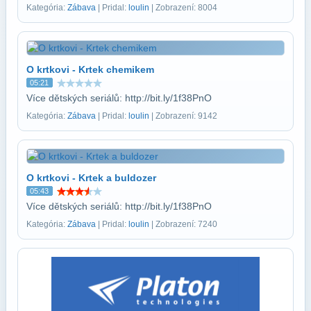
Kategória:
Zábava
| Pridal:
loulin
| Zobrazení: 8004
O krtkovi - Krtek chemikem
05:21
Více dětských seriálů: http://bit.ly/1f38PnO
Kategória:
Zábava
| Pridal:
loulin
| Zobrazení: 9142
O krtkovi - Krtek a buldozer
05:43
Více dětských seriálů: http://bit.ly/1f38PnO
Kategória:
Zábava
| Pridal:
loulin
| Zobrazení: 7240