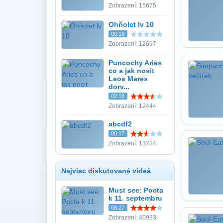
Zobrazení: 15675
Ohňolet lv 10
00:18
Zobrazení: 12697
Puncochy Aries
co a jak nosit
Leos Mares
dorv...
02:18
Zobrazení: 12444
abcdf2
00:17
Zobrazení: 13234
Najviac diskutované videá
Must see: Pocta
k 11. septembru
08:27
Zobrazení: 40933