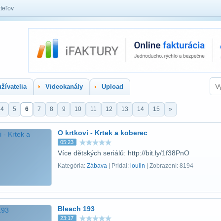
teľov
žívatelia
Videokanály
Upload
4
5
6
7
8
9
10
11
12
13
14
15
»
O krtkovi - Krtek a koberec
05:23
Více dětských seriálů: http://bit.ly/1f38PnO
Kategória:
Zábava
| Pridal:
loulin
| Zobrazení: 8194
Bleach 193
23:17