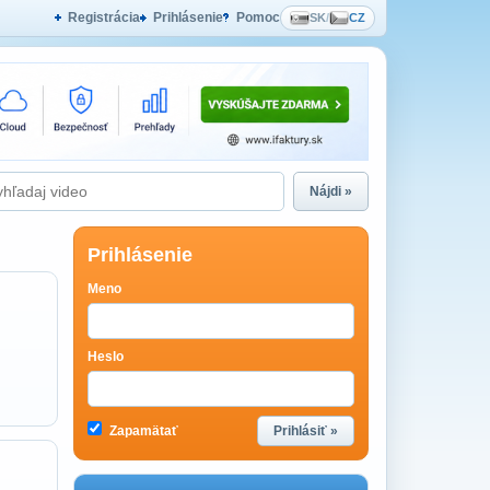
Registrácia
Prihlásenie
Pomoc
SK
/
CZ
Nájdi »
Prihlásenie
Meno
Heslo
Zapamätať
Prihlásiť »