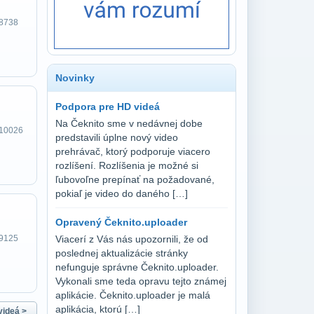
 8738
Novinky
Podpora pre HD videá
Na Čeknito sme v nedávnej dobe
 10026
predstavili úplne nový video
prehrávač, ktorý podporuje viacero
rozlíšení. Rozlíšenia je možné si
ľubovoľne prepínať na požadované,
pokiaľ je video do daného […]
Opravený Čeknito.uploader
 9125
Viacerí z Vás nás upozornili, že od
poslednej aktualizácie stránky
nefunguje správne Čeknito.uploader.
Vykonali sme teda opravu tejto známej
aplikácie. Čeknito.uploader je malá
aplikácia, ktorú […]
videá >