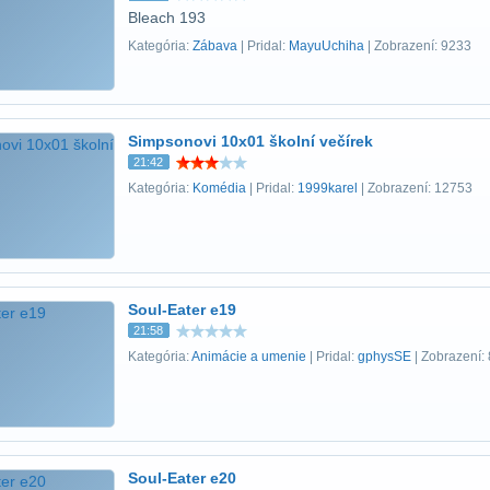
Bleach 193
Kategória:
Zábava
| Pridal:
MayuUchiha
| Zobrazení: 9233
Simpsonovi 10x01 školní večírek
21:42
Kategória:
Komédia
| Pridal:
1999karel
| Zobrazení: 12753
Soul-Eater e19
21:58
Kategória:
Animácie a umenie
| Pridal:
gphysSE
| Zobrazení:
Soul-Eater e20