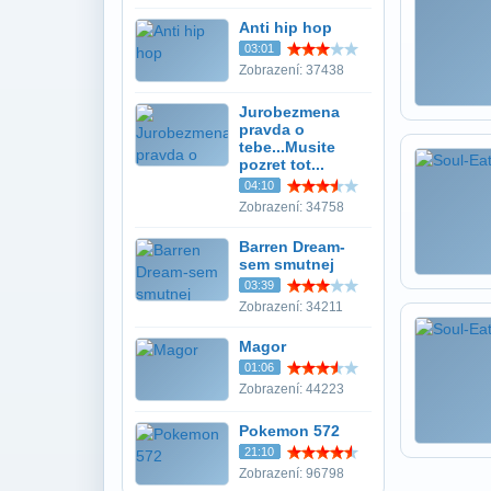
Anti hip hop
03:01
Zobrazení: 37438
Jurobezmena
pravda o
tebe...Musite
pozret tot...
04:10
Zobrazení: 34758
Barren Dream-
sem smutnej
03:39
Zobrazení: 34211
Magor
01:06
Zobrazení: 44223
Pokemon 572
21:10
Zobrazení: 96798