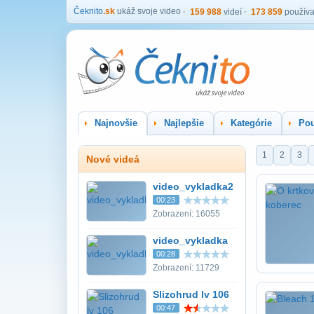
Čeknito
.sk
ukáž svoje video
159 988
videí
173 859
používa
Najnovšie
Najlepšie
Kategórie
Pou
1
2
3
Nové videá
video_vykladka2
00:23
Zobrazení: 16055
video_vykladka
00:28
Zobrazení: 11729
Slizohrud lv 106
00:47