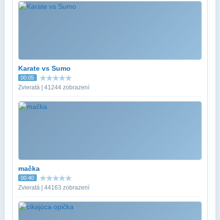
Karate vs Sumo
00:05
Zvieratá | 41244 zobrazení
mačka
00:40
Zvieratá | 44163 zobrazení