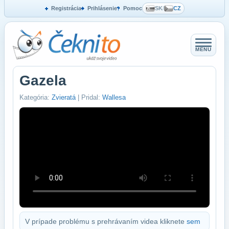
Registrácia
Prihlásenie
Pomoc
SK
/
CZ
MENU
Gazela
Kategória:
Zvieratá
| Pridal:
Wallesa
V prípade problému s prehrávaním videa kliknete
sem