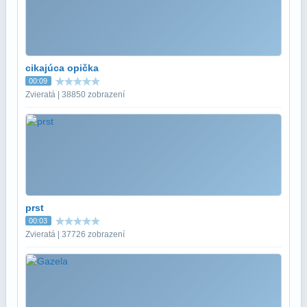
cikajúca opička
00:09
Zvieratá | 38850 zobrazení
prst
00:03
Zvieratá | 37726 zobrazení