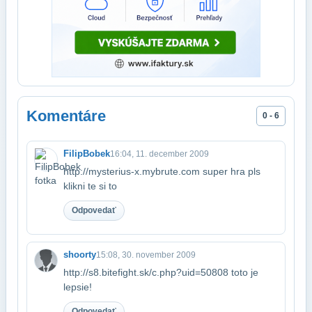
Komentáre
0 - 6
FilipBobek
16:04, 11. december 2009
http://mysterius-x.mybrute.com super hra pls
klikni te si to
Odpovedať
shoorty
15:08, 30. november 2009
http://s8.bitefight.sk/c.php?uid=50808 toto je
lepsie!
Odpovedať