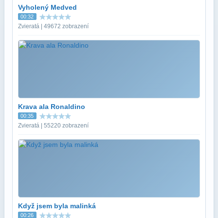
Vyholený Medved
00:32
Zvieratá | 49672 zobrazení
Krava ala Ronaldino
00:35
Zvieratá | 55220 zobrazení
Když jsem byla malinká
00:26