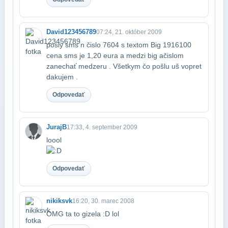
David123456789
07:24, 21. október 2009
posly sms n čislo 7604 s textom Big 1916100
cena sms je 1,20 eura a medzi big a​čislom
zanechať medzeru . Všetkym čo pošlu uš vopret
dakujem .
Odpovedať
JurajB
17:33, 4. september 2009
loool
Odpovedať
nikiksvk
16:20, 30. marec 2008
OMG ta to gizela :D lol