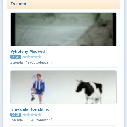
Zvieratá
Vyholený Medved
00:32
Zvieratá | 49703 zobrazení
Krava ala Ronaldino
00:35
Zvieratá | 55243 zobrazení