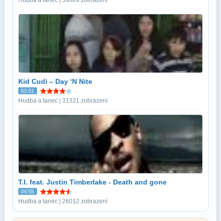
Kid Cudi – Day ‘N Nite
03:01
Hudba a tanec | 31321 zobrazení
T.I. feat. Justin Timberlake - Death and gone
04:55
Hudba a tanec | 26012 zobrazení