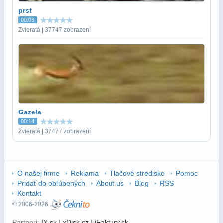
prst
00:03
Zvieratá | 37747 zobrazení
Gazela
00:14
Zvieratá | 37477 zobrazení
O našej firme
Reklama
Tlačové stredisko
Pomoc
Pridať do obľúbených
About us
Blog
RSS
Kontakt
© 2006-2026
Partneri:
IX.sk
|
xDisk.cz
|
iFaktury.sk