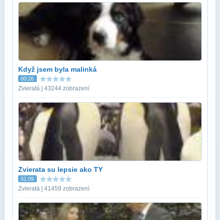
Když jsem byla malinká
00:26
Zvieratá | 43244 zobrazení
Zvierata su lepsie ako TY
01:09
Zvieratá | 41459 zobrazení