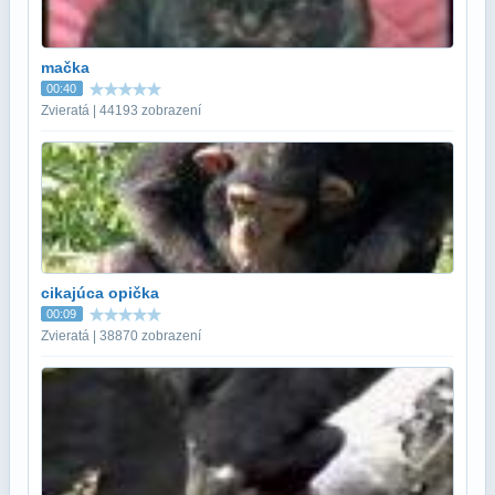
mačka
00:40
Zvieratá | 44193 zobrazení
cikajúca opička
00:09
Zvieratá | 38870 zobrazení