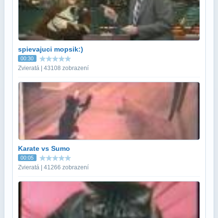
spievajuci mopsik:)
00:30
Zvieratá | 43108 zobrazení
Karate vs Sumo
00:05
Zvieratá | 41266 zobrazení