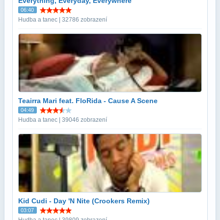
Everything, Everyday, Everywhere
06:40
Hudba a tanec | 32786 zobrazení
Teairra Mari feat. FloRida - Cause A Scene
04:49
Hudba a tanec | 39046 zobrazení
Kid Cudi - Day 'N Nite (Crookers Remix)
03:07
Hudba a tanec | 39809 zobrazení