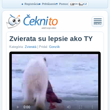
Registrácia
Prihlásenie
Pomoc
SK
/
CZ
MENU
Zvierata su lepsie ako TY
Kategória:
Zvieratá
| Pridal:
Gonziik