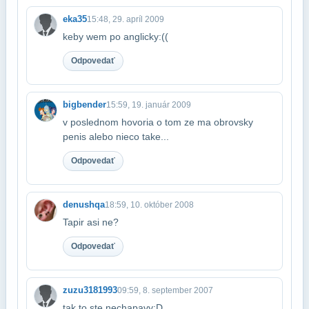
eka35
15:48, 29. apríl 2009
keby wem po anglicky:((
Odpovedať
bigbender
15:59, 19. január 2009
v poslednom hovoria o tom ze ma obrovsky
penis alebo nieco take...
Odpovedať
denushqa
18:59, 10. október 2008
Tapir asi ne?
Odpovedať
zuzu3181993
09:59, 8. september 2007
tak to ste nechapavy:D