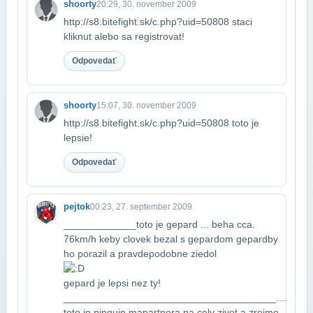
shoorty
20:29, 30. november 2009
http://s8.bitefight.sk/c.php?uid=50808 staci
kliknut alebo sa registrovat!
Odpovedať
shoorty
15:07, 30. november 2009
http://s8.bitefight.sk/c.php?uid=50808 toto je
lepsie!
Odpovedať
pejtok
00:23, 27. september 2009
_____________toto je gepard ... beha cca.
76km/h keby clovek bezal s gepardom gepard​by
ho porazil a pravdepodobne ziedol
​gepard je lepsi nez ty!
______________________________________....
toto je pinguin ma​partnera na cely zivot a zrejme