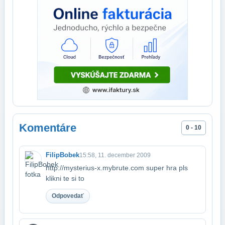
Komentáre
0 - 10
FilipBobek
15:58, 11. december 2009
http://mysterius-x.mybrute.com super hra pls
klikni te si to
Odpovedať