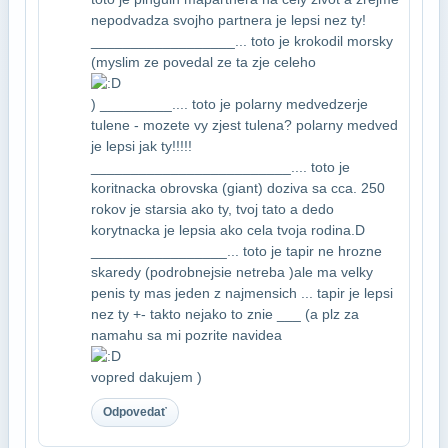
nepodvadza svojho partnera je lepsi nez ty!​
__________________... toto je krokodil morsky
(myslim ze povedal ze ta zje celeho​
) _________.... toto je polarny medved​zerje
tulene - mozete vy zjest tulena? polarny medved
je lepsi jak ty!!!!!​
_________________________.... toto je
koritnacka obrovska (giant) doziva sa cca. 250​
rokov je starsia ako ty, tvoj tato a dedo
korytnacka je lepsia ako cela tvoja rodina​.D
_________________... toto je tapir ne hrozne
skaredy (podrobnejsie netreba
)ale ma velky
penis
ty mas jeden z najmensich
... tapir je lepsi
nez ty
+- takto nejako to znie
___ (a plz za
namahu sa mi pozrite na​videa
vopred dakujem
)
Odpovedať