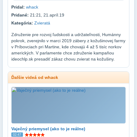
Pridal:
whack
Pridané:
21:21, 21.apríl.19
Kategória:
Zvieratá
Združenie pre rozvoj ľudskosti a udržateľnosti, Humánny
pokrok, zverejnilo v marci 2019 zábery z kožušinovej farmy
v Príbovciach pri Martine, kde chovajú 4 až 5 tisíc norkov
amerických. V parlamente chce združenie kampaňou
ideochlp.sk presadiť zákaz chovu zvierat na kožušiny.
Ďalšie videá od whack
Vaječný priemysel (ako to je reálne)
02:47