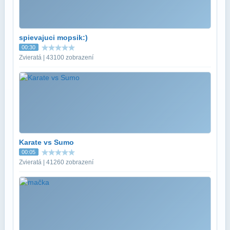
spievajuci mopsik:)
00:30
Zvieratá | 43100 zobrazení
Karate vs Sumo
00:05
Zvieratá | 41260 zobrazení