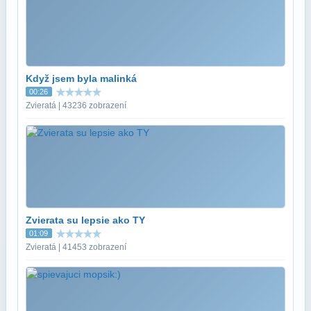
Když jsem byla malinká
00:26
Zvieratá | 43236 zobrazení
Zvierata su lepsie ako TY
01:09
Zvieratá | 41453 zobrazení