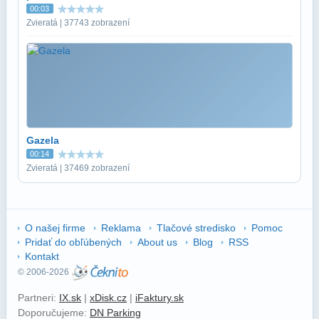
00:03
Zvieratá | 37743 zobrazení
Gazela
00:14
Zvieratá | 37469 zobrazení
O našej firme
Reklama
Tlačové stredisko
Pomoc
Pridať do obľúbených
About us
Blog
RSS
Kontakt
© 2006-2026
Partneri:
IX.sk
|
xDisk.cz
|
iFaktury.sk
Doporučujeme:
DN Parking