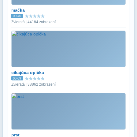
mačka
00:40
Zvieratá | 44184 zobrazení
cikajúca opička
00:09
Zvieratá | 38862 zobrazení
prst