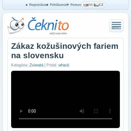
Registrácia
Prihlásenie
Pomoc
SK
/
CZ
MENU
Zákaz kožušinových fariem
na slovensku
Kategória:
Zvieratá
| Pridal:
whack