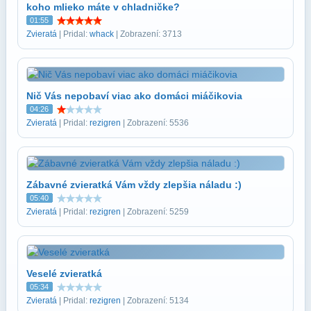
koho mlieko máte v chladničke?
01:55
Zvieratá
| Pridal:
whack
| Zobrazení: 3713
Nič Vás nepobaví viac ako domáci miáčikovia
04:26
Zvieratá
| Pridal:
rezigren
| Zobrazení: 5536
Zábavné zvieratká Vám vždy zlepšia náladu :)
05:40
Zvieratá
| Pridal:
rezigren
| Zobrazení: 5259
Veselé zvieratká
05:34
Zvieratá
| Pridal:
rezigren
| Zobrazení: 5134