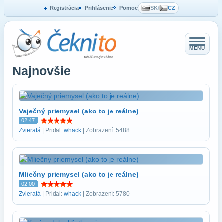
Registrácia
Prihlásenie
Pomoc
SK
/
CZ
MENU
Najnovšie
Vaječný priemysel (ako to je reálne)
02:47
Zvieratá
| Pridal:
whack
| Zobrazení: 5488
Mliečny priemysel (ako to je reálne)
02:00
Zvieratá
| Pridal:
whack
| Zobrazení: 5780