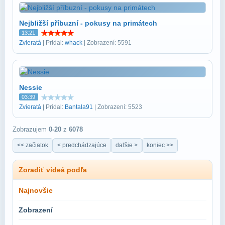
Nejbližší příbuzní - pokusy na primátech
13:21
Zvieratá
| Pridal:
whack
| Zobrazení: 5591
Nessie
03:39
Zvieratá
| Pridal:
Bantala91
| Zobrazení: 5523
Zobrazujem
0-20
z
6078
<< začiatok
< predchádzajúce
daľšie >
koniec >>
Zoradiť videá podľa
Najnovšie
Zobrazení