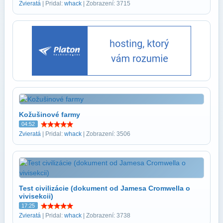
Zvieratá
| Pridal:
whack
| Zobrazení: 3715
Kožušinové farmy
04:52
Zvieratá
| Pridal:
whack
| Zobrazení: 3506
Test civilizácie (dokument od Jamesa Cromwella o
vivisekcii)
17:25
Zvieratá
| Pridal:
whack
| Zobrazení: 3738