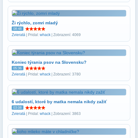
Ži rýchlo, zomri mladý
08:48
Zvieratá
| Pridal:
whack
| Zobrazení: 4069
Koniec týrania psov na Slovensku?
05:36
Zvieratá
| Pridal:
whack
| Zobrazení: 3780
6 udalostí, ktoré by matka nemala nikdy zažiť
03:08
Zvieratá
| Pridal:
whack
| Zobrazení: 3863