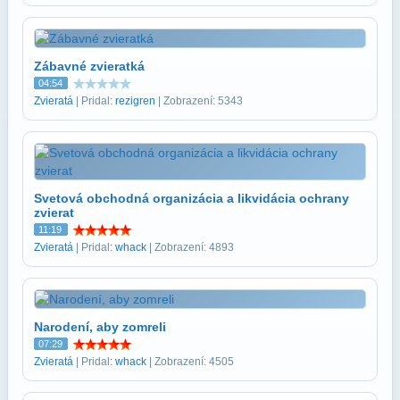
Zábavné zvieratká
04:54
Zvieratá
| Pridal:
rezigren
| Zobrazení: 5343
Svetová obchodná organizácia a likvidácia ochrany
zvierat
11:19
Zvieratá
| Pridal:
whack
| Zobrazení: 4893
Narodení, aby zomreli
07:29
Zvieratá
| Pridal:
whack
| Zobrazení: 4505