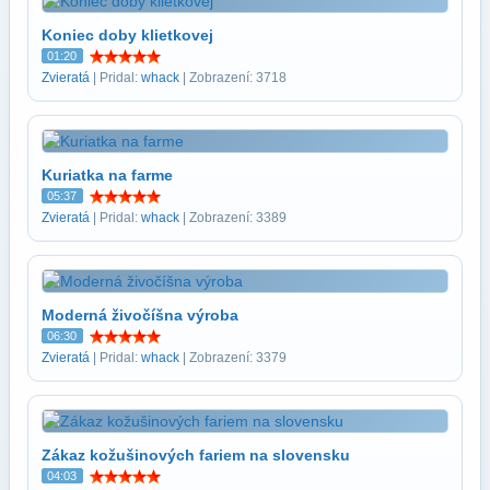
Koniec doby klietkovej
01:20
Zvieratá
| Pridal:
whack
| Zobrazení: 3718
Kuriatka na farme
05:37
Zvieratá
| Pridal:
whack
| Zobrazení: 3389
Moderná živočíšna výroba
06:30
Zvieratá
| Pridal:
whack
| Zobrazení: 3379
Zákaz kožušinových fariem na slovensku
04:03